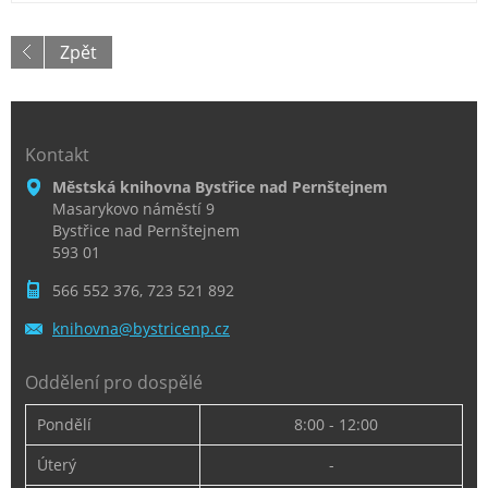
Zpět
Kontakt
Městská knihovna Bystřice nad Pernštejnem
Masarykovo náměstí 9
Bystřice nad Pernštejnem
593 01
566 552 376, 723 521 892
knihovna
@bystric
enp.cz
Oddělení pro dospělé
Pondělí
8:00 - 12:00
Úterý
-