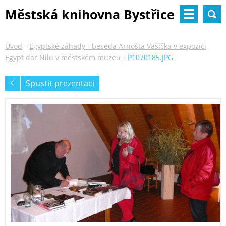
Městská knihovna Bystřice
nad Pernštejnem
Úvod
Egyptské záhady - beseda Arnošta Vašíčka v expozici
Egypt dar Nilu v městském muzeu
P1070185.JPG
Spustit prezentaci