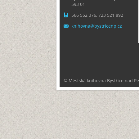
593 01
566 552 376, 723 521 892
knihovna
@bystric
enp.cz
© Městská knihovna Bystřice nad P