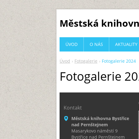
Městská knihovn
ÚVOD
O NÁS
AKTUALITY
Úvod
Fotogalerie
Fotogalerie 2024
Fotogalerie 2
Kontakt
Městská knihovna Bystřice
nad Pernštejnem
Masarykovo náměstí 9
Bystřice nad Pernštejnem