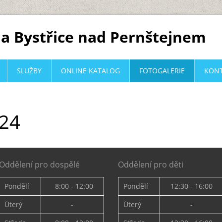
a Bystřice nad Pernštejnem
SLUŽBY
ONLINE KATALOG
FOTOGALERIE
KON
024
Oddělení pro dospělé
Oddělení pro děti
Pondělí
8:00 - 12:00
Pondělí
12:30 - 16:00
Úterý
-
Úterý
-