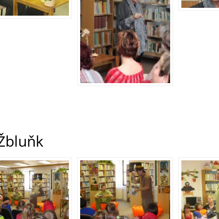
 Žbluňk