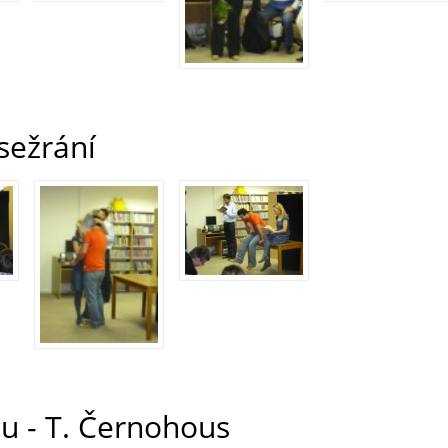
 sežrání
u - T. Černohous