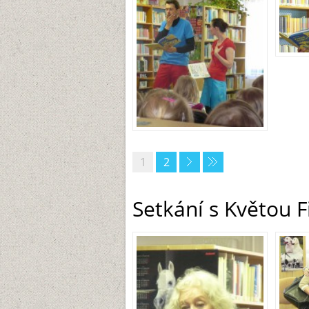
1
2
Setkání s Květou F