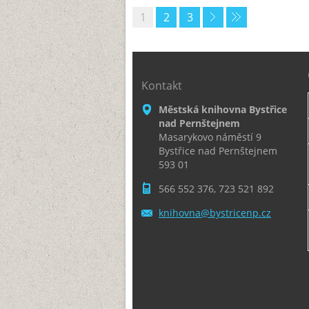
1
2
3
Kontakt
Městská knihovna Bystřice
nad Pernštejnem
Masarykovo náměstí 9
Bystřice nad Pernštejnem
593 01
566 552 376, 723 521 892
knihovna
@bystric
enp.cz