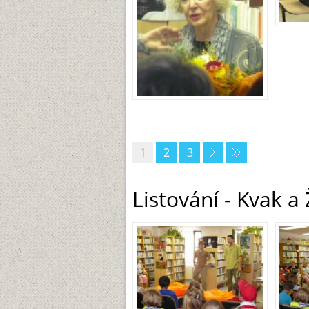
1
2
3
Listování - Kvak a