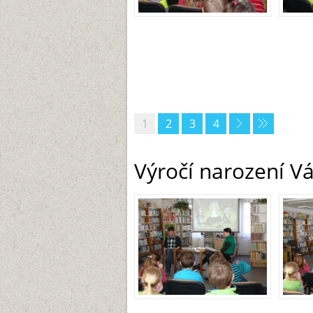
1
2
3
4
Výročí narození Vá