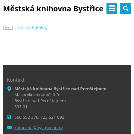
Městská knihovna Bystřice
nad Pernštejnem
Úvod
Online Katalog
Kontakt
Městská knihovna Bystřice nad Pernštejnem
Masarykovo náměstí 9
Bystřice nad Pernštejnem
593 01
566 552 376, 723 521 892
knihovna
@bystric
enp.cz