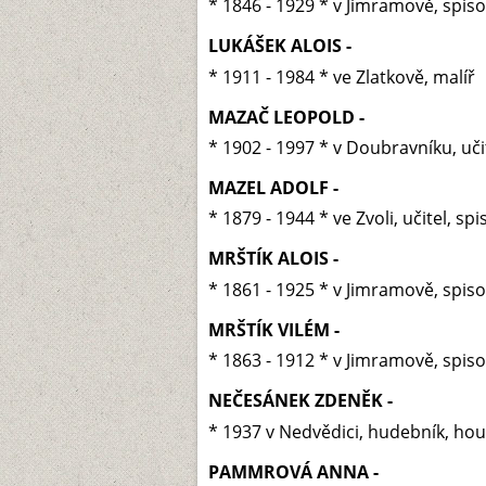
* 1846 - 1929 * v Jimramově, spiso
LUKÁŠEK ALOIS -
* 1911 - 1984 * ve Zlatkově, malíř
MAZAČ LEOPOLD -
* 1902 - 1997 * v Doubravníku, uči
MAZEL ADOLF -
* 1879 - 1944 * ve Zvoli, učitel, spi
MRŠTÍK ALOIS -
* 1861 - 1925 * v Jimramově, spiso
MRŠTÍK VILÉM -
* 1863 - 1912 * v Jimramově, spiso
NEČESÁNEK ZDENĚK -
* 1937 v Nedvědici, hudebník, hou
PAMMROVÁ ANNA -