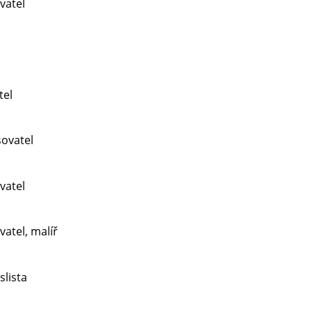
vatel
tel
sovatel
vatel
vatel, malíř
slista