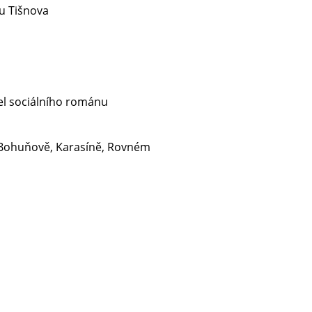
 u Tišnova
tel sociálního románu
 v Bohuňově, Karasíně, Rovném