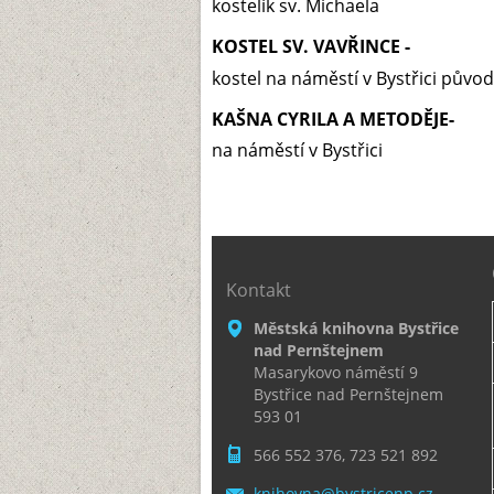
kostelík sv. Michaela
KOSTEL SV. VAVŘINCE -
kostel na náměstí v Bystřici původ
KAŠNA CYRILA A METODĚJE-
na náměstí v Bystřici
Kontakt
Městská knihovna Bystřice
nad Pernštejnem
Masarykovo náměstí 9
Bystřice nad Pernštejnem
593 01
566 552 376, 723 521 892
knihovna
@bystric
enp.cz