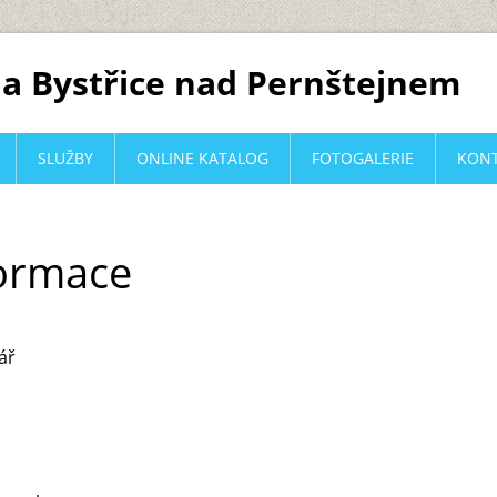
a Bystřice nad Pernštejnem
SLUŽBY
ONLINE KATALOG
FOTOGALERIE
KON
formace
ář