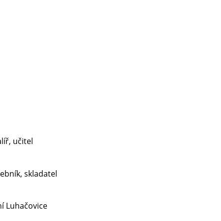
íř, učitel
debník, skladatel
zní Luhačovice