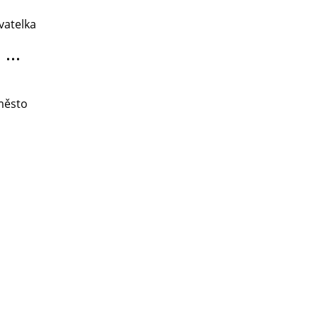
vatelka
...
 město