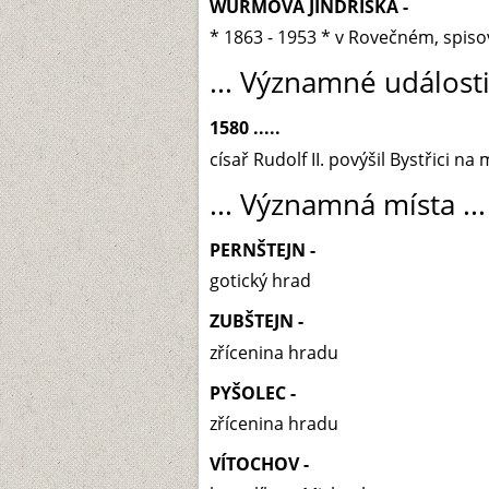
WURMOVÁ JINDŘIŠKA -
* 1863 - 1953 * v Rovečném, spiso
... Významné události 
1580 .....
císař Rudolf II. povýšil Bystřici na
... Významná místa ...
PERNŠTEJN -
gotický hrad
ZUBŠTEJN -
zřícenina hradu
PYŠOLEC -
zřícenina hradu
VÍTOCHOV -