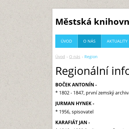
Městská knihovn
ÚVOD
O NÁS
AKTUALITY
Úvod
O nás
Region
Regionální in
BOČEK ANTONÍN -
* 1802 - 1847, první zemský archiv
JURMAN HYNEK -
* 1956, spisovatel
KARAFIÁT JAN -