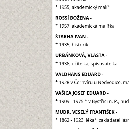
* 1955, akademický malíř
ROSSÍ BOŽENA -
* 1957, akademická malířka
ŠTARHA IVAN -
* 1935, historik
URBÁNKOVÁ, VLASTA -
* 1936, učitelka, spisovatelka
VALDHANS EDUARD -
* 1928 v Černvíru u Nedvědice, mal
VAŠICA JOSEF EDUARD -
* 1909 - 1975 * v Bystřici n. P., hu
MUDR. VESELÝ FRANTIŠEK -
* 1862 - 1923, lékař, zakladatel lá