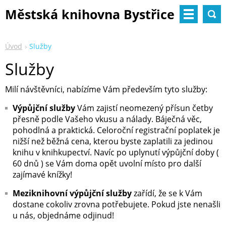
Městská knihovna Bystřice
nad Pernštejnem
Úvod
Služby
Služby
Milí návštěvníci, nabízíme Vám především tyto služby:
Výpůjční služby
Vám zajistí neomezený přísun četby
přesně podle Vašeho vkusu a nálady. Báječná věc,
pohodlná a praktická. Celoroční registrační poplatek je
nižší než běžná cena, kterou byste zaplatili za jedinou
knihu v knihkupectví. Navíc po uplynutí výpůjční doby (
60 dnů ) se Vám doma opět uvolní místo pro další
zajímavé knížky!
Meziknihovní výpůjční služby
zařídí, že se k Vám
dostane cokoliv zrovna potřebujete. Pokud jste nenašli
u nás, objednáme odjinud!