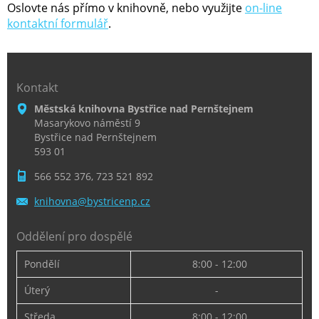
Oslovte nás přímo v knihovně, nebo využijte
on-line
kontaktní formulář
.
Kontakt
Městská knihovna Bystřice nad Pernštejnem
Masarykovo náměstí 9
Bystřice nad Pernštejnem
593 01
566 552 376, 723 521 892
knihovna
@bystric
enp.cz
Oddělení pro dospělé
Pondělí
8:00 - 12:00
Úterý
-
Středa
8:00 - 12:00