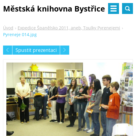
Městská knihovna Bystřice
nad Pernštejnem
Úvod
Expedice Španělsko 2011, aneb, Toulky Pyrenejemi
Pyreneje 014.jpg
Spustit prezentaci