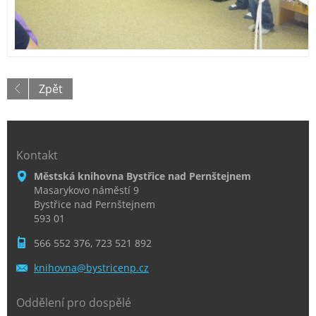
Zpět
Kontakt
Městská knihovna Bystřice nad Pernštejnem
Masarykovo náměstí 9
Bystřice nad Pernštejnem
593 01
566 552 376, 723 521 892
knihovna
@bystric
enp.cz
Oddělení pro dospělé