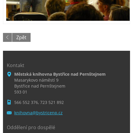
Zpět
Kontakt
Městská knihovna Bystřice nad Pernštejnem
Masarykovo náměstí 9
Bystřice nad Pernštejnem
593 01
566 552 376, 723 521 892
knihovna
@bystric
enp.cz
Oddělení pro dospělé