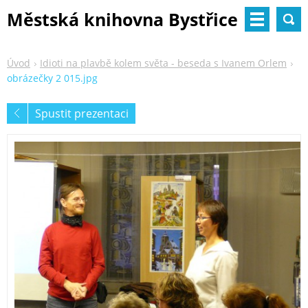
Městská knihovna Bystřice
nad Pernštejnem
Úvod
Idioti na plavbě kolem světa - beseda s Ivanem Orlem
obrázečky 2 015.jpg
Spustit prezentaci