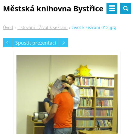
Městská knihovna Bystřice
nad Pernštejnem
Úvod
Listování - Život k sežrání
život k sežrání 012.jpg
Spustit prezentaci