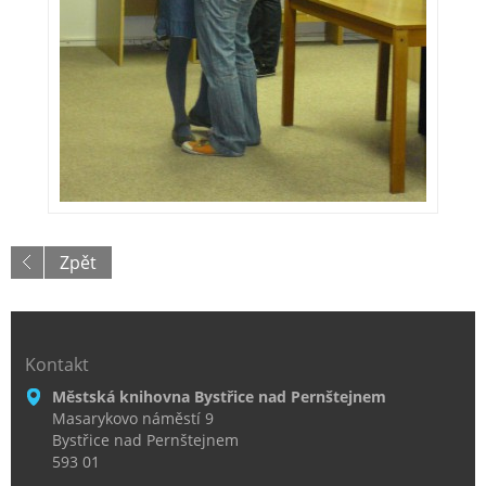
Zpět
Kontakt
Městská knihovna Bystřice nad Pernštejnem
Masarykovo náměstí 9
Bystřice nad Pernštejnem
593 01