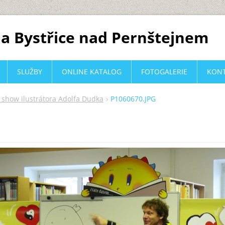
a Bystřice nad Pernštejnem
SLUŽBY
ONLINE KATALOG
FOTOGALERIE
KON
í show ilustrátora Adolfa Dudka
P1060670.JPG