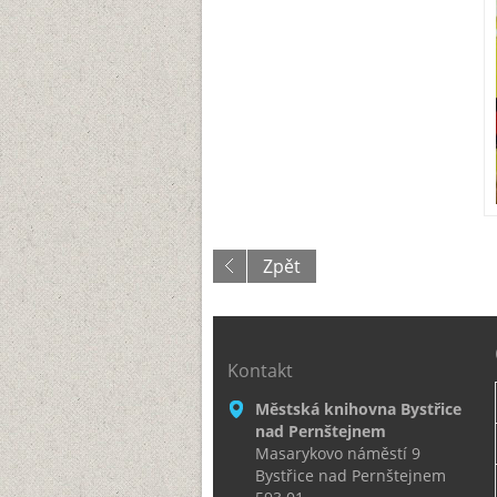
Zpět
Kontakt
Městská knihovna Bystřice
nad Pernštejnem
Masarykovo náměstí 9
Bystřice nad Pernštejnem