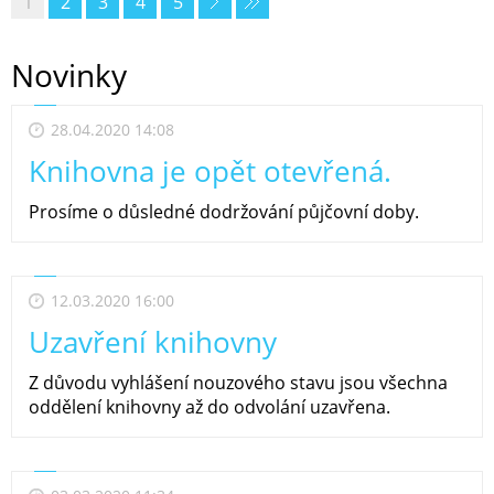
1
2
3
4
5
Novinky
28.04.2020 14:08
Knihovna je opět otevřená.
Prosíme o důsledné dodržování půjčovní doby.
12.03.2020 16:00
Uzavření knihovny
Z důvodu vyhlášení nouzového stavu jsou všechna
oddělení knihovny až do odvolání uzavřena.