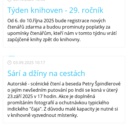
Týden knihoven - 29. ročník
Od 6. do 10.října 2025 bude registrace nových
čtenářů zdarma a budou prominuty poplatky za
upomínky čtenářům, kteří nám v tomto týdnu vrátí
zapůjčené knihy zpět do knihovny.
03.09.2025 10:17
Sárí a džíny na cestách
Autorské - scénické čtení a beseda Petry Špindlerové
o jejím nevšedním putování po Indii se koná v úterý
23.září 2025 v 17 hodin. Akce je doplněná
promítáním fotografií a ochutnávkou typického
indického "čaja". Z důvodu malé kapacity je nutné si
v knihovně vyzvednout místenky.