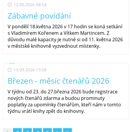
12.05.2026 08:54
Zábavné povídání
V pondělí 18.května 2026 v 17 hodin se koná setkání
s Vladimírem Kořenem a Vítkem Martincem. Z
důvodu malé kapacity je nutné si od 11. května 2026
v městské knihovně vyzvednout místenky.
13.03.2026 13:58
Březen - měsíc čtenářů 2026
V týdnu od 23. do 27.března 2026 bude registrace
nových čtenářů zdarma a budou prominuty
poplatky za upomínky čtenářům, kteří nám v tomto
týdnu vrátí knihy zpět do knihovny.