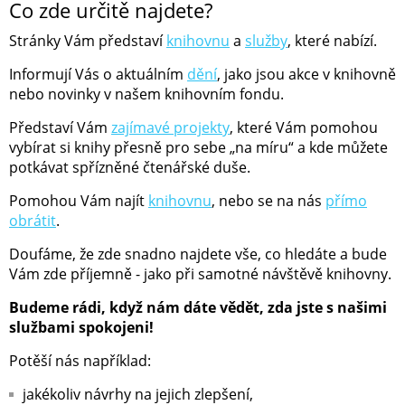
Co zde určitě najdete?
Stránky Vám představí
knihovnu
a
služby
, které nabízí.
Informují Vás o aktuálním
dění
, jako jsou akce v knihovně
nebo novinky v našem knihovním fondu.
Představí Vám
zajímavé projekty
, které Vám pomohou
vybírat si knihy přesně pro sebe „na míru“ a kde můžete
potkávat spřízněné čtenářské duše.
Pomohou Vám najít
knihovnu
, nebo se na nás
přímo
obrátit
.
Doufáme, že zde snadno najdete vše, co hledáte a bude
Vám zde příjemně - jako při samotné návštěvě knihovny.
Budeme rádi, když nám dáte vědět, zda jste s našimi
službami spokojeni!
Potěší nás například:
jakékoliv návrhy na jejich zlepšení,