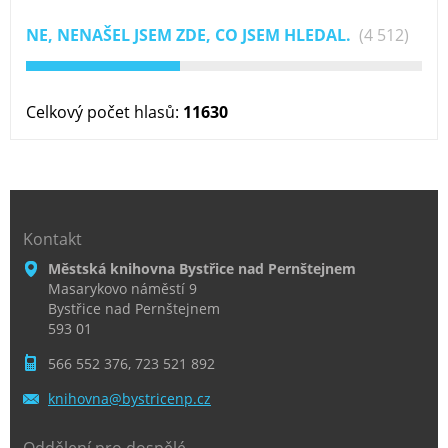
NE, NENAŠEL JSEM ZDE, CO JSEM HLEDAL.
(4 512)
Celkový počet hlasů:
11630
Kontakt
Městská knihovna Bystřice nad Pernštejnem
Masarykovo náměstí 9
Bystřice nad Pernštejnem
593 01
566 552 376, 723 521 892
knihovna
@bystric
enp.cz
Oddělení pro dospělé