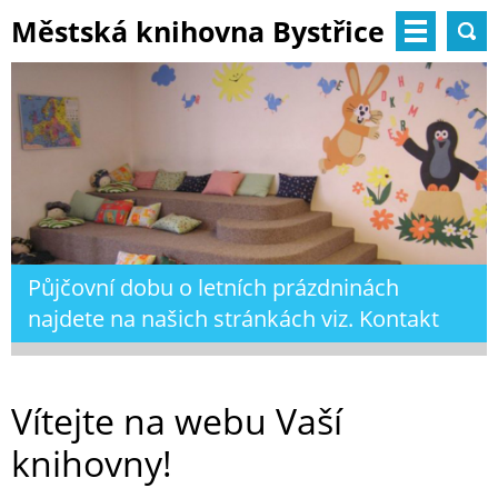
Městská knihovna Bystřice
nad Pernštejnem
Půjčovní dobu o letních prázdninách
najdete na našich stránkách viz. Kontakt
Vítejte na webu Vaší
knihovny!