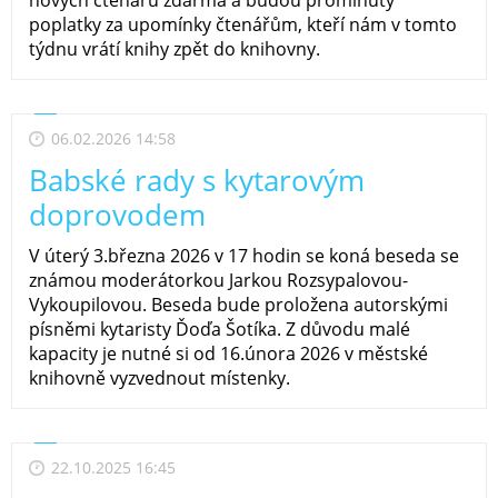
poplatky za upomínky čtenářům, kteří nám v tomto
týdnu vrátí knihy zpět do knihovny.
06.02.2026 14:58
Babské rady s kytarovým
doprovodem
V úterý 3.března 2026 v 17 hodin se koná beseda se
známou moderátorkou Jarkou Rozsypalovou-
Vykoupilovou. Beseda bude proložena autorskými
písněmi kytaristy Ďoďa Šotíka. Z důvodu malé
kapacity je nutné si od 16.února 2026 v městské
knihovně vyzvednout místenky.
22.10.2025 16:45