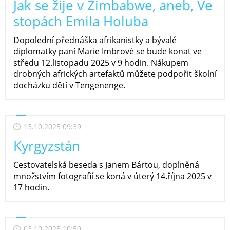
Jak se žije v Zimbabwe, aneb, Ve
stopách Emila Holuba
Dopolední přednáška afrikanistky a bývalé
diplomatky paní Marie Imbrové se bude konat ve
středu 12.listopadu 2025 v 9 hodin. Nákupem
drobných afrických artefaktů můžete podpořit školní
docházku dětí v Tengenenge.
13.10.2025 09:39
Kyrgyzstán
Cestovatelská beseda s Janem Bártou, doplněná
množstvím fotografií se koná v úterý 14.října 2025 v
17 hodin.
03.10.2025 10:50