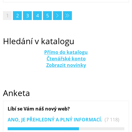
1
2
3
4
5
Hledání v katalogu
Přímo do katalogu
Čtenářské konto
Zobrazit novinky
Anketa
Líbí se Vám náš nový web?
ANO, JE PŘEHLEDNÝ A PLNÝ INFORMACÍ.
(7 118)