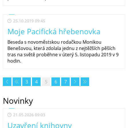
25.10.2019 09:45
Moje Pacifická hřebenovka
Beseda s novoměstskou rodačkou Monikou
Benešovou, která zdolala jednu z nejtěžších pěších
tras na světě proběhne v úterý 5. listopadu 2019 v 9
hodin.
3
4
5
6
7
Novinky
21.05.2026 09:03
Uzavření knihovny