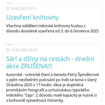
26.06.2025 09:51
Uzavření knihovny
Všechna oddělení městské knihovny budou z
důvodu dovolené uzavřena od 3. do 6.července 2025
12.05.2025 09:56
Sárí a džíny na cestách - dnešní
akce ZRUŠENA!!!
Autorské - scénické čtení a beseda Petry Špindlerové
o jejím nevšedním putování po Indii se koná v úterý
20.května 2025 v 17 hodin. Akce je doplněná
promítáním fotografií a ochutnávkou typického
indického "čaja". Z důvodu malé kapacity je nutné si
v knihovně vyzvednout místenky.