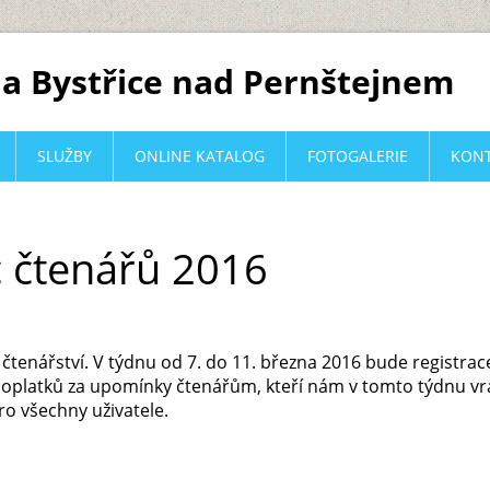
a Bystřice nad Pernštejnem
SLUŽBY
ONLINE KATALOG
FOTOGALERIE
KON
c čtenářů 2016
čtenářství. V týdnu od 7. do 11. března 2016 bude registr
oplatků za upomínky čtenářům, kteří nám v tomto týdnu vrá
o všechny uživatele.