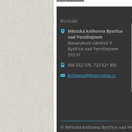
Kontakt
Městská knihovna Bystřice
nad Pernštejnem
Masarykovo náměstí 9
Bystřice nad Pernštejnem
593 01
566 552 376, 723 521 892
knihovna
@bystric
enp.cz
© Městská knihovna Bystřice nad P