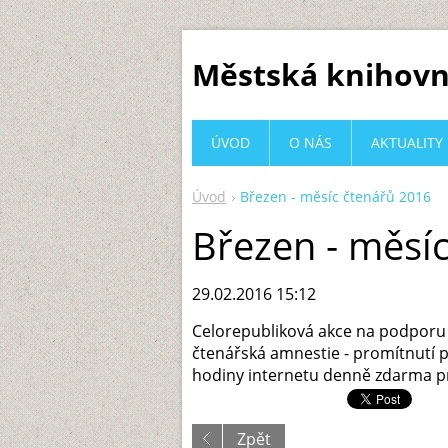
Městská knihovn
ÚVOD
O NÁS
AKTUALITY
Úvod
Březen - měsíc čtenářů 2016
Březen - měsí
29.02.2016 15:12
Celorepubliková akce na podporu 
čtenářská amnestie - promítnutí p
hodiny internetu denně zdarma pr
Zpět