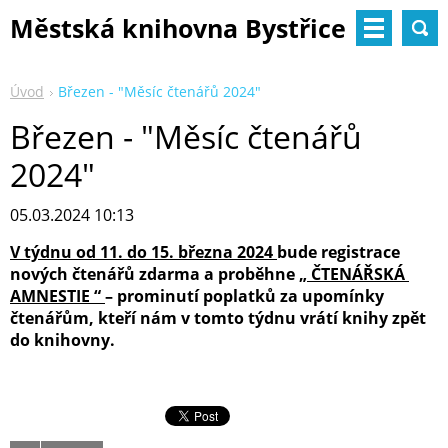
Městská knihovna Bystřice
nad Pernštejnem
Úvod
Březen - "Měsíc čtenářů 2024"
Březen - "Měsíc čtenářů
2024"
05.03.2024 10:13
V týdnu od 11. do 15. března 2024
bude registrace
nových čtenářů zdarma
a proběhne
„ ČTENÁŘSKÁ
AMNESTIE “
– prominutí poplatků za upomínky
čtenářům, kteří nám v tomto týdnu vrátí knihy zpět
do knihovny.