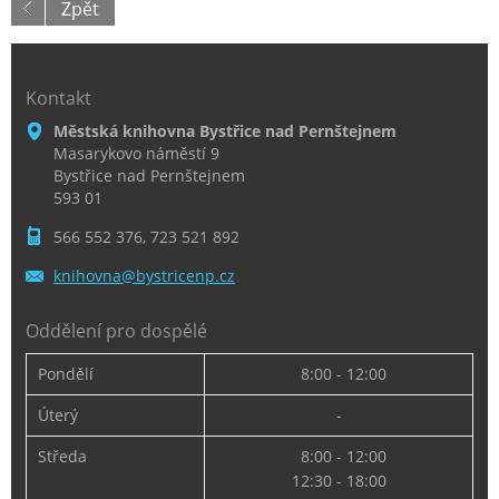
Zpět
Kontakt
Městská knihovna Bystřice nad Pernštejnem
Masarykovo náměstí 9
Bystřice nad Pernštejnem
593 01
566 552 376, 723 521 892
knihovna
@bystric
enp.cz
Oddělení pro dospělé
Pondělí
8:00 - 12:00
Úterý
-
Středa
8:00 - 12:00
12:30 - 18:00