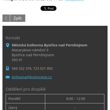
Zpět
Kontakt
Městská knihovna Bystřice nad Pernštejnem
Masarykovo náměstí 9
Bystřice nad Pernštejnem
593 01
566 552 376, 723 521 892
knihovna
@bystric
enp.cz
Oddělení pro dospělé
Pondělí
8:00 - 12:00
Úterý
-