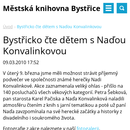
Městská knihovna Bystřice
nad Pernštejnem
Úvod
Bystřicko čte dětem s Naďou Konvalinkovou
Bystřicko čte dětem s Naďou
Konvalinkovou
09.03.2010 17:52
V úterý 9. března jsme měli možnost strávit příjemný
podvečer ve společnosti známé herečky Nadi
Konvalinkové. Akce zaznamenala veliký ohlas - přišlo na
140 posluchačů všech věkových kategorií. Petra Šebková,
pan starosta Karel Pačiska a Naďa Konvalinková naladili
atmosféru čtením z knih s jarní tematikou a poté už paní
Naďa zavzpomínala na své herecké začátky a historky z
divadelního i soukromého života.
Fotografie z akce naleznete v naší
fotogalerii
.