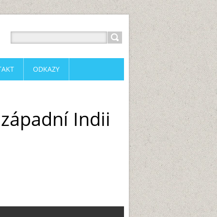
TAKT
ODKAZY
ozápadní Indii