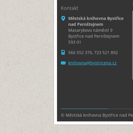
Kontakt
Městská knihovna Bystřice
nad Pernštejnem
Masarykovo náměstí 9
Bystřice nad Pernštejnem
593 01
566 552 376, 723 521 892
knihovna
@bystric
enp.cz
© Městská knihovna Bystřice nad P