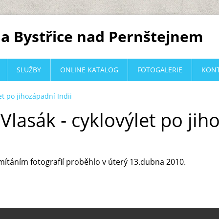
a Bystřice nad Pernštejnem
SLUŽBY
ONLINE KATALOG
FOTOGALERIE
KON
et po jihozápadní Indii
Vlasák - cyklovýlet po jih
ítáním fotografií proběhlo v úterý 13.dubna 2010.