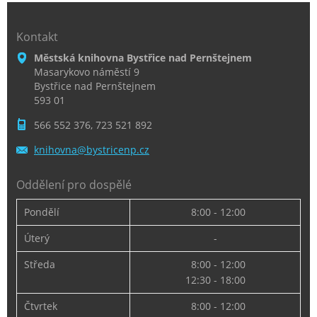
Kontakt
Městská knihovna Bystřice nad Pernštejnem
Masarykovo náměstí 9
Bystřice nad Pernštejnem
593 01
566 552 376, 723 521 892
knihovna
@bystric
enp.cz
Oddělení pro dospělé
Pondělí
8:00 - 12:00
Úterý
-
Středa
8:00 - 12:00
12:30 - 18:00
Čtvrtek
8:00 - 12:00