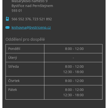
Masarykovo náměstí 9
Bystřice nad Pernštejnem
593 01
566 552 376, 723 521 892
knihovna
@bystric
enp.cz
Oddělení pro dospělé
Pondělí
8:00 - 12:00
Úterý
-
Středa
8:00 - 12:00
12:30 - 18:00
Čtvrtek
8:00 - 12:00
Pátek
8:00 - 12:00
12:30 - 18:00