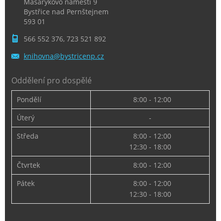
Masarykovo náměstí 9
Bystřice nad Pernštejnem
593 01
566 552 376, 723 521 892
knihovna
@bystric
enp.cz
Oddělení pro dospělé
Pondělí
8:00 - 12:00
Úterý
-
Středa
8:00 - 12:00
12:30 - 18:00
Čtvrtek
8:00 - 12:00
Pátek
8:00 - 12:00
12:30 - 18:00