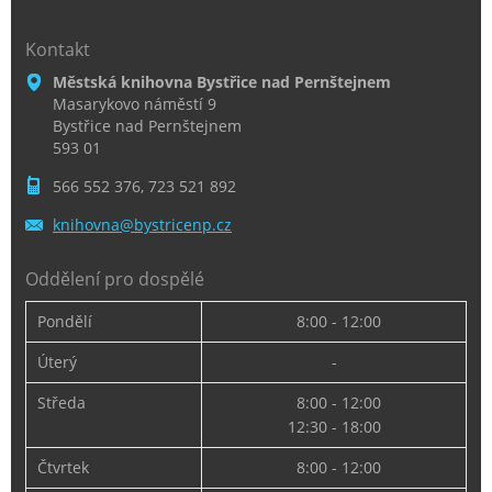
Kontakt
Městská knihovna Bystřice nad Pernštejnem
Masarykovo náměstí 9
Bystřice nad Pernštejnem
593 01
566 552 376, 723 521 892
knihovna
@bystric
enp.cz
Oddělení pro dospělé
Pondělí
8:00 - 12:00
Úterý
-
Středa
8:00 - 12:00
12:30 - 18:00
Čtvrtek
8:00 - 12:00