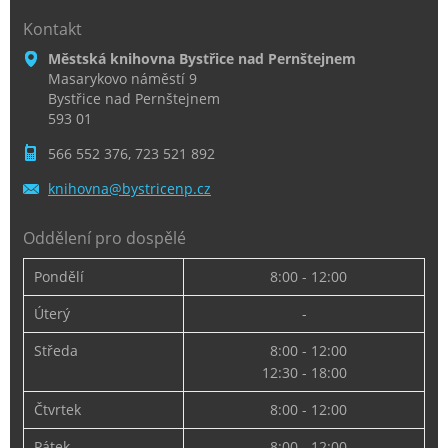
Kontakt
Městská knihovna Bystřice nad Pernštejnem
Masarykovo náměstí 9
Bystřice nad Pernštejnem
593 01
566 552 376, 723 521 892
knihovna
@bystric
enp.cz
Oddělení pro dospělé
Pondělí
8:00 - 12:00
Úterý
-
Středa
8:00 - 12:00
12:30 - 18:00
Čtvrtek
8:00 - 12:00
Pátek
8:00 - 12:00