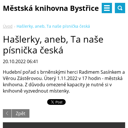
Městská knihovna Bystřice
nad Pernštejnem
Úvod
Hašlerky, aneb, Ta naše písnička česká
Hašlerky, aneb, Ta naše
písnička česká
20.10.2022 06:41
Hudební pořad s brněnskými herci Radimem Sasínkem a
Věrou Zástěrovou. Úterý 1.11.2022 v 17 hodin - městská
knihovna. Z důvodu omezené kapacity je nutné si v
knihovně vyzvednout místenky.
Zpět