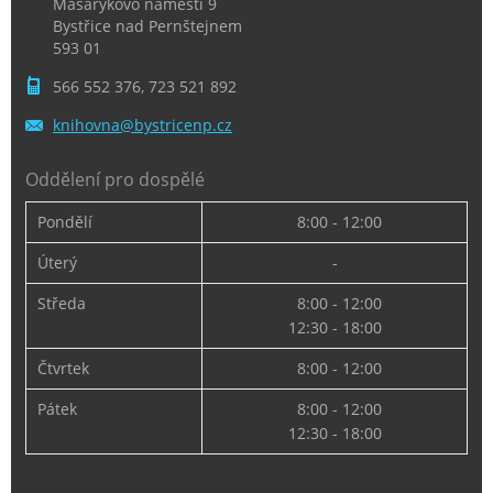
Masarykovo náměstí 9
Bystřice nad Pernštejnem
593 01
566 552 376, 723 521 892
knihovna
@bystric
enp.cz
Oddělení pro dospělé
Pondělí
8:00 - 12:00
Úterý
-
Středa
8:00 - 12:00
12:30 - 18:00
Čtvrtek
8:00 - 12:00
Pátek
8:00 - 12:00
12:30 - 18:00