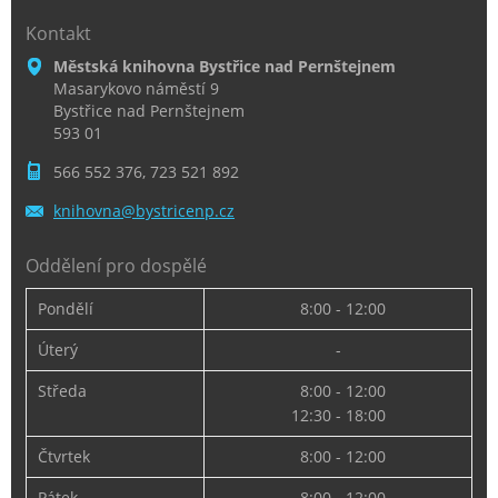
Kontakt
Městská knihovna Bystřice nad Pernštejnem
Masarykovo náměstí 9
Bystřice nad Pernštejnem
593 01
566 552 376, 723 521 892
knihovna
@bystric
enp.cz
Oddělení pro dospělé
Pondělí
8:00 - 12:00
Úterý
-
Středa
8:00 - 12:00
12:30 - 18:00
Čtvrtek
8:00 - 12:00
Pátek
8:00 - 12:00