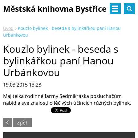
Městská knihovna Bystřice
nad Pernštejnem
Úvod
Kouzlo bylinek - beseda s bylinkářkou paní Hanou
Urbánkovou
Kouzlo bylinek - beseda s
bylinkářkou paní Hanou
Urbánkovou
19.03.2015 13:28
Majitelka rodinné farmy Sedmikráska posluchačům
nabídla své znalosti o léčivých účincích různých bylinek.
Zpět