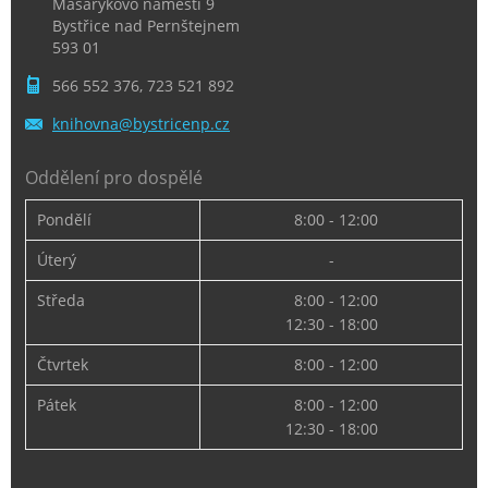
Masarykovo náměstí 9
Bystřice nad Pernštejnem
593 01
566 552 376, 723 521 892
knihovna
@bystric
enp.cz
Oddělení pro dospělé
Pondělí
8:00 - 12:00
Úterý
-
Středa
8:00 - 12:00
12:30 - 18:00
Čtvrtek
8:00 - 12:00
Pátek
8:00 - 12:00
12:30 - 18:00