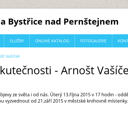
a Bystřice nad Pernštejnem
SLUŽBY
ONLINE KATALOG
FOTOGALERIE
KON
ošt Vašíček
kutečnosti - Arnošt Vašíč
objevy ze světa i od nás. Úterý 13.října 2015 v 17 hodin - od
u vyzvednout od 21.září 2015 v městské knihovně místenky