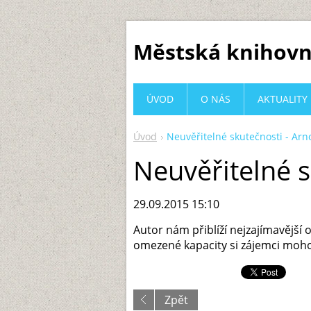
Městská knihovn
ÚVOD
O NÁS
AKTUALITY
Úvod
Neuvěřitelné skutečnosti - Arn
Neuvěřitelné s
29.09.2015 15:10
Autor nám přiblíží nejzajímavější 
omezené kapacity si zájemci moho
Zpět