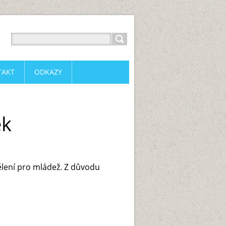
TAKT
ODKAZY
ek
dělení pro mládež. Z důvodu
.