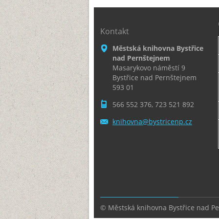
Kontakt
Městská knihovna Bystřice
nad Pernštejnem
Masarykovo náměstí 9
Bystřice nad Pernštejnem
593 01
566 552 376, 723 521 892
knihovna
@bystric
enp.cz
© Městská knihovna Bystřice nad P