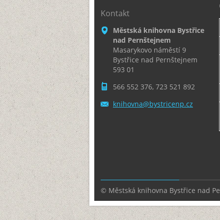
Kontakt
Městská knihovna Bystřice
nad Pernštejnem
Masarykovo náměstí 9
Bystřice nad Pernštejnem
593 01
566 552 376, 723 521 892
knihovna
@bystric
enp.cz
© Městská knihovna Bystřice nad P