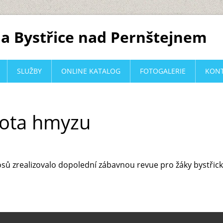
a Bystřice nad Pernštejnem
SLUŽBY
ONLINE KATALOG
FOTOGALERIE
KON
vota hmyzu
sů zrealizovalo dopolední zábavnou revue pro žáky bystřick