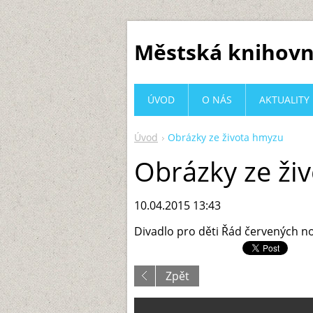
Městská knihovn
ÚVOD
O NÁS
AKTUALITY
Úvod
Obrázky ze života hmyzu
Obrázky ze ži
10.04.2015 13:43
Divadlo pro děti Řád červených no
Zpět