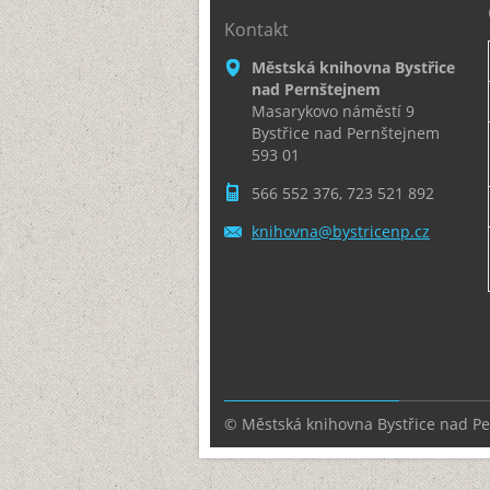
Kontakt
Městská knihovna Bystřice
nad Pernštejnem
Masarykovo náměstí 9
Bystřice nad Pernštejnem
593 01
566 552 376, 723 521 892
knihovna
@bystric
enp.cz
© Městská knihovna Bystřice nad P