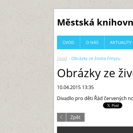
Městská knihovn
ÚVOD
O NÁS
AKTUALITY
Úvod
Obrázky ze života hmyzu
Obrázky ze ži
10.04.2015 13:35
Divadlo pro děti Řád červených no
Zpět