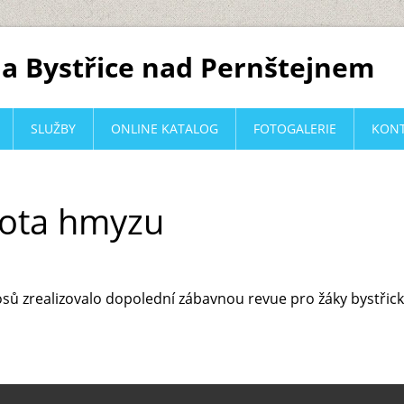
a Bystřice nad Pernštejnem
SLUŽBY
ONLINE KATALOG
FOTOGALERIE
KON
vota hmyzu
sů zrealizovalo dopolední zábavnou revue pro žáky bystřick