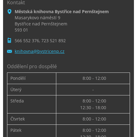
Kontakt
Městská knihovna Bystřice nad Pernštejnem
Masarykovo náměstí 9
Bystřice nad Pernštejnem
593 01
566 552 376, 723 521 892
knihovna
@bystric
enp.cz
Oddělení pro dospělé
Pondělí
8:00 - 12:00
Úterý
-
Středa
8:00 - 12:00
12:30 - 18:00
Čtvrtek
8:00 - 12:00
Pátek
8:00 - 12:00
12:30 - 18:00