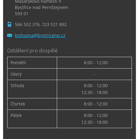
Masarykovo náměstí 9
Bystřice nad Pernštejnem
593 01
566 552 376, 723 521 892
knihovna
@bystric
enp.cz
Oddělení pro dospělé
Pondělí
8:00 - 12:00
Úterý
-
Středa
8:00 - 12:00
12:30 - 18:00
Čtvrtek
8:00 - 12:00
Pátek
8:00 - 12:00
12:30 - 18:00