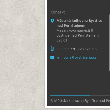
Kontakt
Městská knihovna Bystřice
nad Pernštejnem
Masarykovo náměstí 9
Bystřice nad Pernštejnem
593 01
566 552 376, 723 521 892
knihovna
@bystric
enp.cz
© Městská knihovna Bystřice nad P