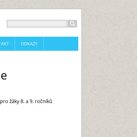
TAKT
ODKAZY
ie
ro žáky 8. a 9. ročníků