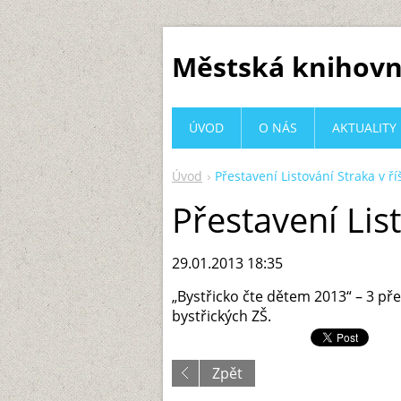
Městská knihovn
ÚVOD
O NÁS
AKTUALITY
Úvod
Přestavení Listování Straka v ří
Přestavení List
29.01.2013 18:35
„Bystřicko čte dětem 2013“ – 3 př
bystřických ZŠ.
Zpět