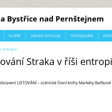
a Bystřice nad Pernštejnem
SLUŽBY
ONLINE KATALOG
FOTOGALERIE
KON
ši entropie
ování Straka v říši entrop
edstavení LISTOVÁNÍ – scénické čtení knihy Markéty Baňkové p