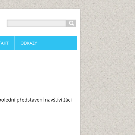
TAKT
ODKAZY
olední představení navštíví žáci