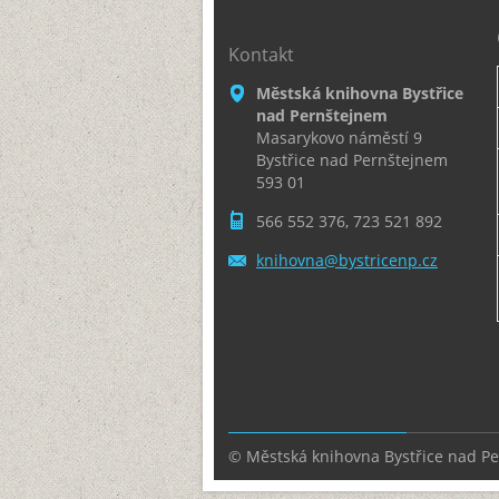
Kontakt
Městská knihovna Bystřice
nad Pernštejnem
Masarykovo náměstí 9
Bystřice nad Pernštejnem
593 01
566 552 376, 723 521 892
knihovna
@bystric
enp.cz
© Městská knihovna Bystřice nad P