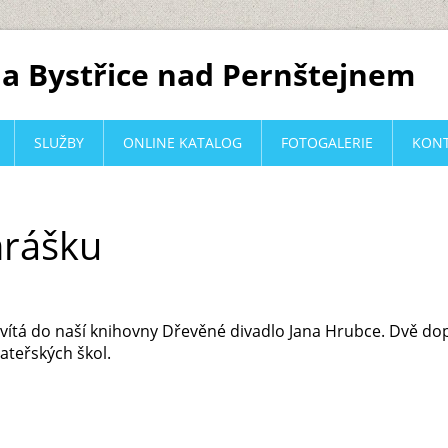
a Bystřice nad Pernštejnem
SLUŽBY
ONLINE KATALOG
FOTOGALERIE
KON
hrášku
avítá do naší knihovny Dřevěné divadlo Jana Hrubce. Dvě dop
mateřských škol.