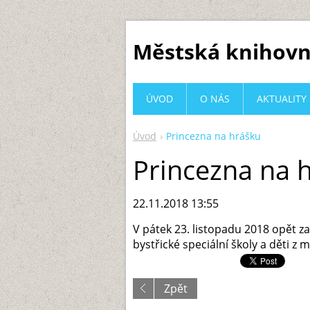
Městská knihovn
ÚVOD
O NÁS
AKTUALITY
Úvod
Princezna na hrášku
Princezna na 
22.11.2018 13:55
V pátek 23. listopadu 2018 opět z
bystřické speciální školy a děti z 
Zpět