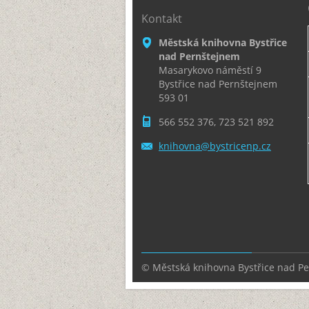
Kontakt
Městská knihovna Bystřice
nad Pernštejnem
Masarykovo náměstí 9
Bystřice nad Pernštejnem
593 01
566 552 376, 723 521 892
knihovna
@bystric
enp.cz
© Městská knihovna Bystřice nad P