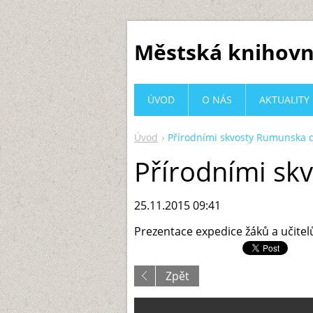
Městská knihovn
ÚVOD
O NÁS
AKTUALITY
Úvod
Přírodními skvosty Rumunska d
Přírodními sk
25.11.2015 09:41
Prezentace expedice žáků a učitel
Zpět