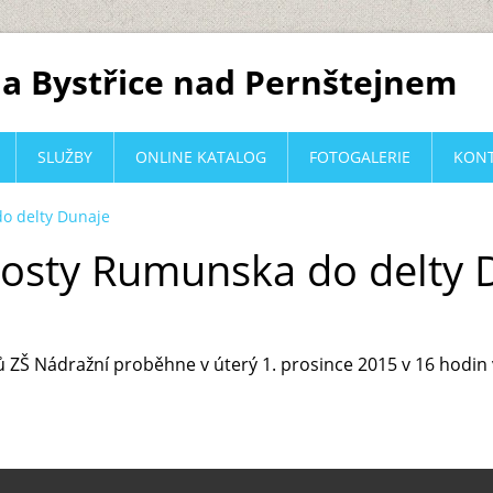
a Bystřice nad Pernštejnem
SLUŽBY
ONLINE KATALOG
FOTOGALERIE
KON
o delty Dunaje
vosty Rumunska do delty 
ů ZŠ Nádražní proběhne v úterý 1. prosince 2015 v 16 hodin