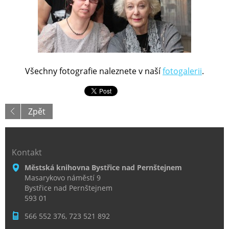
Všechny fotografie naleznete v naší
fotogalerii
.
Zpět
Kontakt
Městská knihovna Bystřice nad Pernštejnem
Masarykovo náměstí 9
Bystřice nad Pernštejnem
593 01
566 552 376, 723 521 892