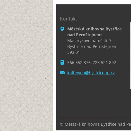
Kontakt
Městská knihovna Bystřice
nad Pernštejnem
Masarykovo náměstí 9
Bystřice nad Pernštejnem
593 01
566 552 376, 723 521 892
knihovna
@bystric
enp.cz
© Městská knihovna Bystřice nad P