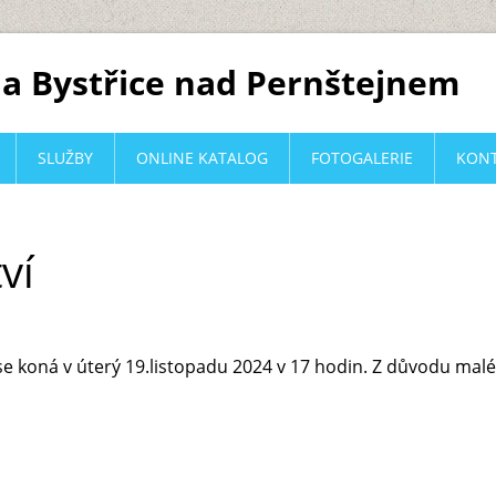
a Bystřice nad Pernštejnem
SLUŽBY
ONLINE KATALOG
FOTOGALERIE
KON
ví
 koná v úterý 19.listopadu 2024 v 17 hodin. Z důvodu malé k