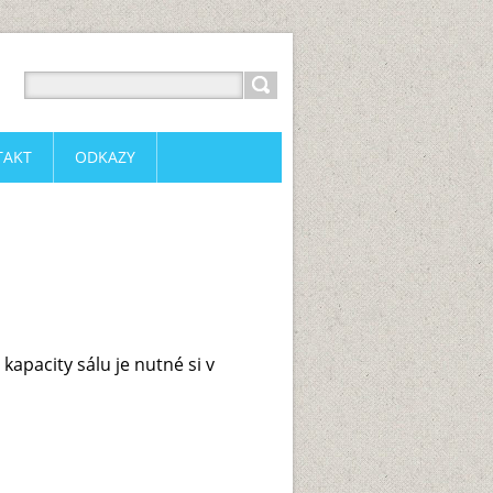
TAKT
ODKAZY
apacity sálu je nutné si v