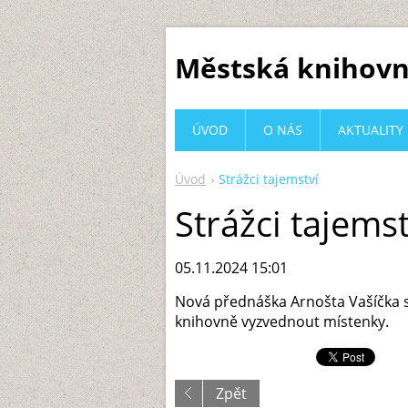
Městská knihovn
ÚVOD
O NÁS
AKTUALITY
Úvod
Strážci tajemství
Strážci tajemst
05.11.2024 15:01
Nová přednáška Arnošta Vašíčka se
knihovně vyzvednout místenky.
Zpět