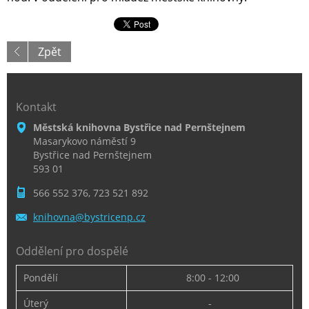
Zpět
Kontakt
Městská knihovna Bystřice nad Pernštejnem
Masarykovo náměstí 9
Bystřice nad Pernštejnem
593 01
566 552 376, 723 521 892
knihovna
@bystric
enp.cz
Oddělení pro dospělé
Pondělí
8:00 - 12:00
Úterý
-