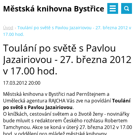
Městská knihovna Bystřice
nad Pernštejnem
Úvod
Toulání po světě s Pavlou Jazairiovou - 27. března 2012 v
17.00 hod.
Toulání po světě s Pavlou
Jazairiovou - 27. března 2012
v 17.00 hod.
17.03.2012 20:00
Městská knihovna v Bystřici nad Pernštejnem a
Umělecká agentura RAJCHA Vás zve na povídání
Toulání
po světě s Pavlou Jazairiovou
.
O knížkách, cestování světem a o životě ženy - novinářky
bude mluvit s redaktorem Českého rozhlasu Robertem
Tamchynou. Akce se koná v úterý 27. března 2012 v 17.00
hod. v oddělení pro mládež městské knihovny.