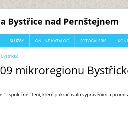
a Bystřice nad Pernštejnem
SLUŽBY
ONLINE KATALOG
FOTOGALERIE
KON
 Bystřicko
009 mikroregionu Bystřic
 " - společné čtení, které pokračovalo vyprávěním a promít