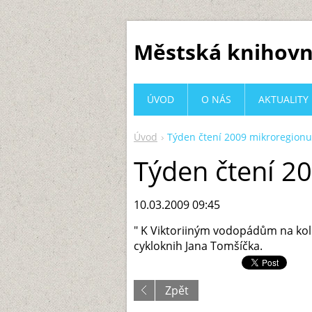
Městská knihovn
ÚVOD
O NÁS
AKTUALITY
Úvod
Týden čtení 2009 mikroregionu
Týden čtení 2
10.03.2009 09:45
" K Viktoriiným vodopádům na kole
cykloknih Jana Tomšíčka.
Zpět