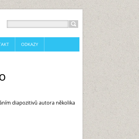
TAKT
ODKAZY
ko
áním diapozitivů autora několika