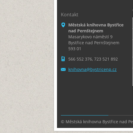
Kontakt
Městská knihovna Bystřice
nad Pernštejnem
Masarykovo náměstí 9
Bystřice nad Pernštejnem
593 01
566 552 376, 723 521 892
knihovna
@bystric
enp.cz
© Městská knihovna Bystřice nad P