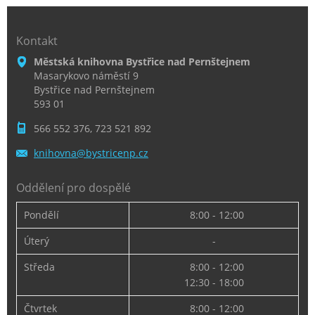
Kontakt
Městská knihovna Bystřice nad Pernštejnem
Masarykovo náměstí 9
Bystřice nad Pernštejnem
593 01
566 552 376, 723 521 892
knihovna
@bystric
enp.cz
Oddělení pro dospělé
Pondělí
8:00 - 12:00
Úterý
-
Středa
8:00 - 12:00
12:30 - 18:00
Čtvrtek
8:00 - 12:00