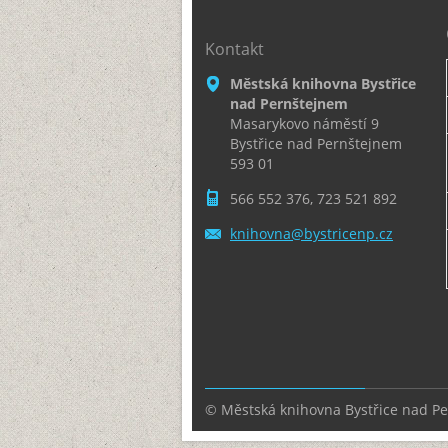
Kontakt
Městská knihovna Bystřice
nad Pernštejnem
Masarykovo náměstí 9
Bystřice nad Pernštejnem
593 01
566 552 376, 723 521 892
knihovna
@bystric
enp.cz
© Městská knihovna Bystřice nad P