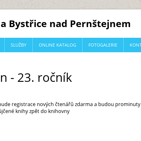
a Bystřice nad Pernštejnem
SLUŽBY
ONLINE KATALOG
FOTOGALERIE
KON
 - 23. ročník
ýden bude registrace nových čtenářů zdarma a budou prominu
ůjčené knihy zpět do knihovny