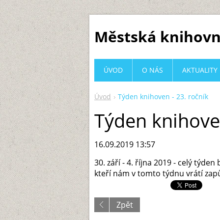
Městská knihovn
ÚVOD
O NÁS
AKTUALITY
Úvod
Týden knihoven - 23. ročník
Týden knihoven
16.09.2019 13:57
30. září - 4. října 2019 - celý t
kteří nám v tomto týdnu vrátí zap
Zpět