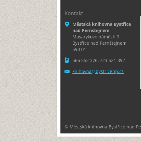
Kontakt
Městská knihovna Bystřice
nad Pernštejnem
Masarykovo náměstí 9
Bystřice nad Pernštejnem
593 01
566 552 376, 723 521 892
knihovna
@bystric
enp.cz
© Městská knihovna Bystřice nad P