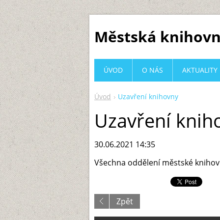
Městská knihovn
ÚVOD
O NÁS
AKTUALITY
Úvod
Uzavření knihovny
Uzavření knih
30.06.2021 14:35
Všechna oddělení městské knihov
Zpět