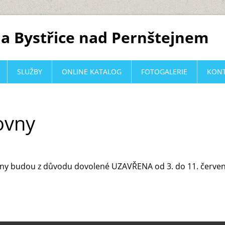
a Bystřice nad Pernštejnem
SLUŽBY
ONLINE KATALOG
FOTOGALERIE
KON
ovny
ny budou z důvodu dovolené UZAVŘENA od 3. do 11. červen