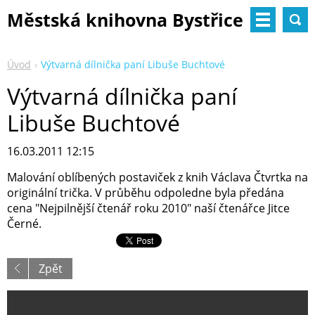
Městská knihovna Bystřice
nad Pernštejnem
Úvod
Výtvarná dílnička paní Libuše Buchtové
Výtvarná dílnička paní
Libuše Buchtové
16.03.2011 12:15
Malování oblíbených postaviček z knih Václava Čtvrtka na
originální trička. V průběhu odpoledne byla předána
cena "Nejpilnější čtenář roku 2010" naší čtenářce Jitce
Černé.
Zpět