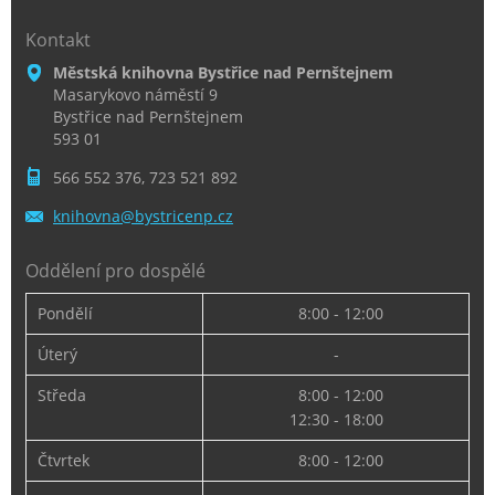
Kontakt
Městská knihovna Bystřice nad Pernštejnem
Masarykovo náměstí 9
Bystřice nad Pernštejnem
593 01
566 552 376, 723 521 892
knihovna
@bystric
enp.cz
Oddělení pro dospělé
Pondělí
8:00 - 12:00
Úterý
-
Středa
8:00 - 12:00
12:30 - 18:00
Čtvrtek
8:00 - 12:00