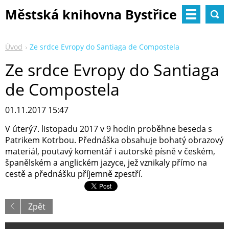
Městská knihovna Bystřice
nad Pernštejnem
Úvod
Ze srdce Evropy do Santiaga de Compostela
Ze srdce Evropy do Santiaga
de Compostela
01.11.2017 15:47
V úterý7. listopadu 2017 v 9 hodin proběhne beseda s
Patrikem Kotrbou. Přednáška obsahuje bohatý obrazový
materiál, poutavý komentář i autorské písně v českém,
španělském a anglickém jazyce, jež vznikaly přímo na
cestě a přednášku příjemně zpestří.
Zpět