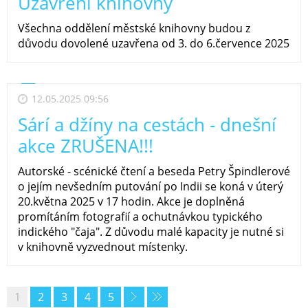
Uzavření knihovny
Všechna oddělení městské knihovny budou z
důvodu dovolené uzavřena od 3. do 6.července 2025
12.05.2025 09:56
Sárí a džíny na cestách - dnešní
akce ZRUŠENA!!!
Autorské - scénické čtení a beseda Petry Špindlerové
o jejím nevšedním putování po Indii se koná v úterý
20.května 2025 v 17 hodin. Akce je doplněná
promítáním fotografií a ochutnávkou typického
indického "čaja". Z důvodu malé kapacity je nutné si
v knihovně vyzvednout místenky.
1
2
3
4
5