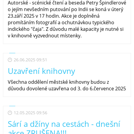
Autorské - scénické čtení a beseda Petry Špindlerové
o jejím nevšedním putování po Indii se koná v úterý
23.září 2025 v 17 hodin. Akce je doplněná
promítáním fotografií a ochutnávkou typického
indického "čaja". Z důvodu malé kapacity je nutné si
v knihovně vyzvednout místenky.
26.06.2025 09:51
Uzavření knihovny
Všechna oddělení městské knihovny budou z
důvodu dovolené uzavřena od 3. do 6.července 2025
12.05.2025 09:56
Sárí a džíny na cestách - dnešní
akce ZRUŠENA!!!