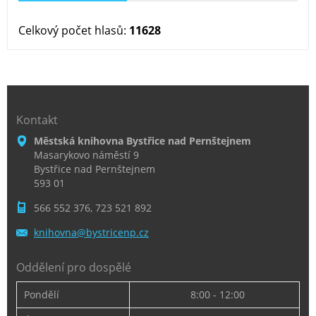
Celkový počet hlasů:
11628
Kontakt
Městská knihovna Bystřice nad Pernštejnem
Masarykovo náměstí 9
Bystřice nad Pernštejnem
593 01
566 552 376, 723 521 892
knihovna
@bystric
enp.cz
Oddělení pro dospělé
Pondělí
8:00 - 12:00