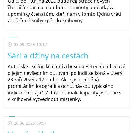
Od 6. do 10.října 2025 bude registrace nových
čtenářů zdarma a budou prominuty poplatky za
upomínky čtenářům, kteří nám v tomto týdnu vrátí
zapůjčené knihy zpět do knihovny.
03.09.2025 10:17
Sárí a džíny na cestách
Autorské - scénické čtení a beseda Petry Špindlerové
o jejím nevšedním putování po Indii se koná v úterý
23.září 2025 v 17 hodin. Akce je doplněná
promítáním fotografií a ochutnávkou typického
indického "čaja". Z důvodu malé kapacity je nutné si
v knihovně vyzvednout místenky.
26.06.2025 09:51