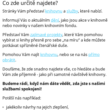
Co zde určitě najdete?
Stránky Vám představí
knihovnu
a
služby
, které nabízí.
Informují Vás o aktuálním
dění
, jako jsou akce v knihovně
nebo novinky v našem knihovním fondu.
Představí Vám
zajímavé projekty
, které Vám pomohou
vybírat si knihy přesně pro sebe „na míru“ a kde můžete
potkávat spřízněné čtenářské duše.
Pomohou Vám najít
knihovnu
, nebo se na nás
přímo
obrátit
.
Doufáme, že zde snadno najdete vše, co hledáte a bude
Vám zde příjemně - jako při samotné návštěvě knihovny.
Budeme rádi, když nám dáte vědět, zda jste s našimi
službami spokojeni!
Potěší nás například:
jakékoliv návrhy na jejich zlepšení,