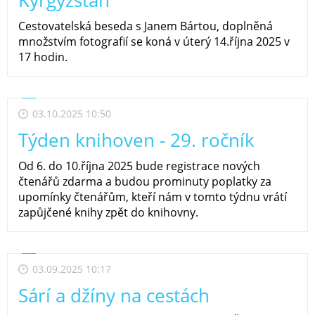
Cestovatelská beseda s Janem Bártou, doplněná
množstvím fotografií se koná v úterý 14.října 2025 v
17 hodin.
03.10.2025 10:50
Týden knihoven - 29. ročník
Od 6. do 10.října 2025 bude registrace nových
čtenářů zdarma a budou prominuty poplatky za
upomínky čtenářům, kteří nám v tomto týdnu vrátí
zapůjčené knihy zpět do knihovny.
03.09.2025 10:17
Sárí a džíny na cestách