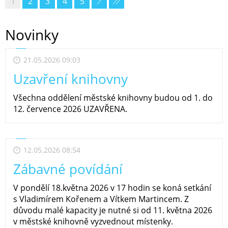
1
2
3
4
5
Novinky
21.05.2026 09:03
Uzavření knihovny
Všechna oddělení městské knihovny budou od 1. do
12. července 2026 UZAVŘENA.
12.05.2026 08:54
Zábavné povídání
V pondělí 18.května 2026 v 17 hodin se koná setkání
s Vladimírem Kořenem a Vítkem Martincem. Z
důvodu malé kapacity je nutné si od 11. května 2026
v městské knihovně vyzvednout místenky.