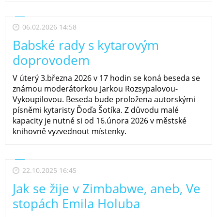
06.02.2026 14:58
Babské rady s kytarovým
doprovodem
V úterý 3.března 2026 v 17 hodin se koná beseda se
známou moderátorkou Jarkou Rozsypalovou-
Vykoupilovou. Beseda bude proložena autorskými
písněmi kytaristy Ďoďa Šotíka. Z důvodu malé
kapacity je nutné si od 16.února 2026 v městské
knihovně vyzvednout místenky.
22.10.2025 16:45
Jak se žije v Zimbabwe, aneb, Ve
stopách Emila Holuba