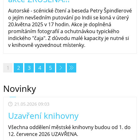
Autorské - scénické čtení a beseda Petry Špindlerové
o jejím nevšedním putování po Indii se koná v úterý
20.května 2025 v 17 hodin. Akce je doplněná
promítáním fotografií a ochutnávkou typického
indického "čaja". Z důvodu malé kapacity je nutné si
v knihovně vyzvednout místenky.
1
2
3
4
5
Novinky
21.05.2026 09:03
Uzavření knihovny
Všechna oddělení městské knihovny budou od 1. do
12. července 2026 UZAVŘENA.