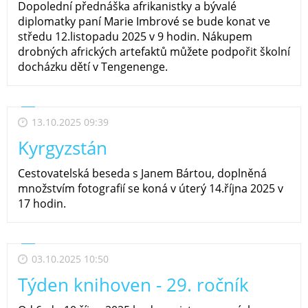
Dopolední přednáška afrikanistky a bývalé
diplomatky paní Marie Imbrové se bude konat ve
středu 12.listopadu 2025 v 9 hodin. Nákupem
drobných afrických artefaktů můžete podpořit školní
docházku dětí v Tengenenge.
13.10.2025 09:39
Kyrgyzstán
Cestovatelská beseda s Janem Bártou, doplněná
množstvím fotografií se koná v úterý 14.října 2025 v
17 hodin.
03.10.2025 10:50
Týden knihoven - 29. ročník