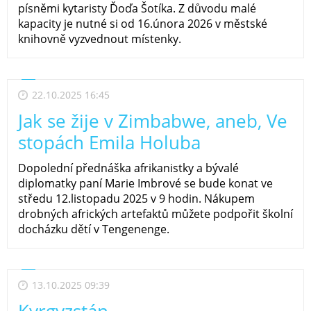
písněmi kytaristy Ďoďa Šotíka. Z důvodu malé
kapacity je nutné si od 16.února 2026 v městské
knihovně vyzvednout místenky.
22.10.2025 16:45
Jak se žije v Zimbabwe, aneb, Ve
stopách Emila Holuba
Dopolední přednáška afrikanistky a bývalé
diplomatky paní Marie Imbrové se bude konat ve
středu 12.listopadu 2025 v 9 hodin. Nákupem
drobných afrických artefaktů můžete podpořit školní
docházku dětí v Tengenenge.
13.10.2025 09:39
Kyrgyzstán