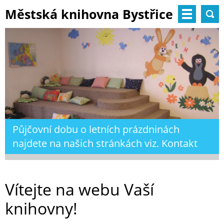
Městská knihovna Bystřice
nad Pernštejnem
Půjčovní dobu o letních prázdninách
najdete na našich stránkách viz. Kontakt
Vítejte na webu Vaší
knihovny!