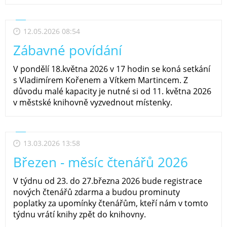
12.05.2026 08:54
Zábavné povídání
V pondělí 18.května 2026 v 17 hodin se koná setkání
s Vladimírem Kořenem a Vítkem Martincem. Z
důvodu malé kapacity je nutné si od 11. května 2026
v městské knihovně vyzvednout místenky.
13.03.2026 13:58
Březen - měsíc čtenářů 2026
V týdnu od 23. do 27.března 2026 bude registrace
nových čtenářů zdarma a budou prominuty
poplatky za upomínky čtenářům, kteří nám v tomto
týdnu vrátí knihy zpět do knihovny.