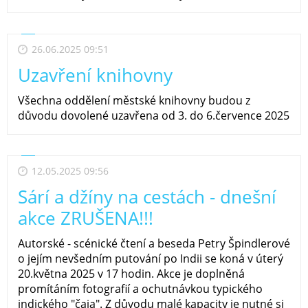
26.06.2025 09:51
Uzavření knihovny
Všechna oddělení městské knihovny budou z
důvodu dovolené uzavřena od 3. do 6.července 2025
12.05.2025 09:56
Sárí a džíny na cestách - dnešní
akce ZRUŠENA!!!
Autorské - scénické čtení a beseda Petry Špindlerové
o jejím nevšedním putování po Indii se koná v úterý
20.května 2025 v 17 hodin. Akce je doplněná
promítáním fotografií a ochutnávkou typického
indického "čaja". Z důvodu malé kapacity je nutné si