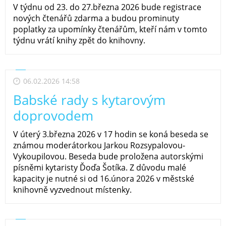
V týdnu od 23. do 27.března 2026 bude registrace
nových čtenářů zdarma a budou prominuty
poplatky za upomínky čtenářům, kteří nám v tomto
týdnu vrátí knihy zpět do knihovny.
06.02.2026 14:58
Babské rady s kytarovým
doprovodem
V úterý 3.března 2026 v 17 hodin se koná beseda se
známou moderátorkou Jarkou Rozsypalovou-
Vykoupilovou. Beseda bude proložena autorskými
písněmi kytaristy Ďoďa Šotíka. Z důvodu malé
kapacity je nutné si od 16.února 2026 v městské
knihovně vyzvednout místenky.