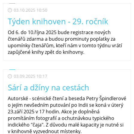
03.10.2025 10:50
Týden knihoven - 29. ročník
Od 6. do 10.října 2025 bude registrace nových
čtenářů zdarma a budou prominuty poplatky za
upomínky čtenářům, kteří nám v tomto týdnu vrátí
zapůjčené knihy zpět do knihovny.
03.09.2025 10:17
Sárí a džíny na cestách
Autorské - scénické čtení a beseda Petry Špindlerové
o jejím nevšedním putování po Indii se koná v úterý
23.září 2025 v 17 hodin. Akce je doplněná
promítáním fotografií a ochutnávkou typického
indického "čaja". Z důvodu malé kapacity je nutné si
v knihovně vyzvednout místenky.