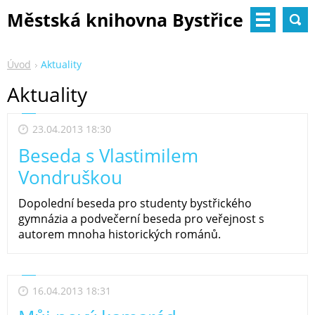
Městská knihovna Bystřice
nad Pernštejnem
Úvod
Aktuality
Aktuality
23.04.2013 18:30
Beseda s Vlastimilem
Vondruškou
Dopolední beseda pro studenty bystřického
gymnázia a podvečerní beseda pro veřejnost s
autorem mnoha historických románů.
16.04.2013 18:31