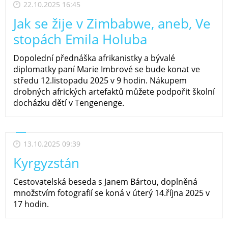
22.10.2025 16:45
Jak se žije v Zimbabwe, aneb, Ve
stopách Emila Holuba
Dopolední přednáška afrikanistky a bývalé
diplomatky paní Marie Imbrové se bude konat ve
středu 12.listopadu 2025 v 9 hodin. Nákupem
drobných afrických artefaktů můžete podpořit školní
docházku dětí v Tengenenge.
13.10.2025 09:39
Kyrgyzstán
Cestovatelská beseda s Janem Bártou, doplněná
množstvím fotografií se koná v úterý 14.října 2025 v
17 hodin.