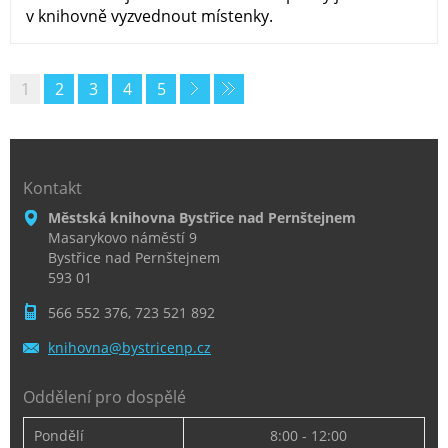
v knihovně vyzvednout místenky.
1
2
3
4
5
Kontakt
Městská knihovna Bystřice nad Pernštejnem
Masarykovo náměstí 9
Bystřice nad Pernštejnem
593 01
566 552 376, 723 521 892
knihovna
@bystric
enp.cz
Oddělení pro dospělé
Pondělí
8:00 - 12:00