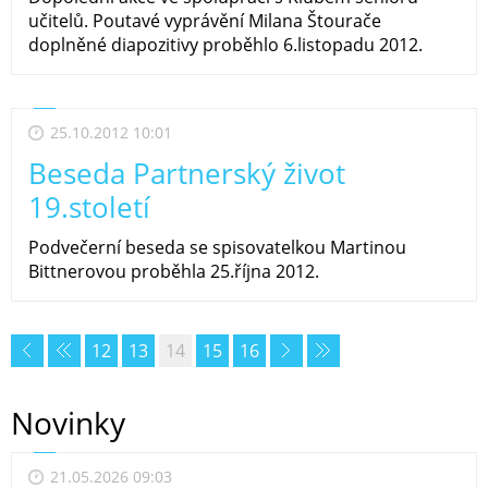
učitelů. Poutavé vyprávění Milana Štourače
doplněné diapozitivy proběhlo 6.listopadu 2012.
25.10.2012 10:01
Beseda Partnerský život
19.století
Podvečerní beseda se spisovatelkou Martinou
Bittnerovou proběhla 25.října 2012.
12
13
14
15
16
Novinky
21.05.2026 09:03