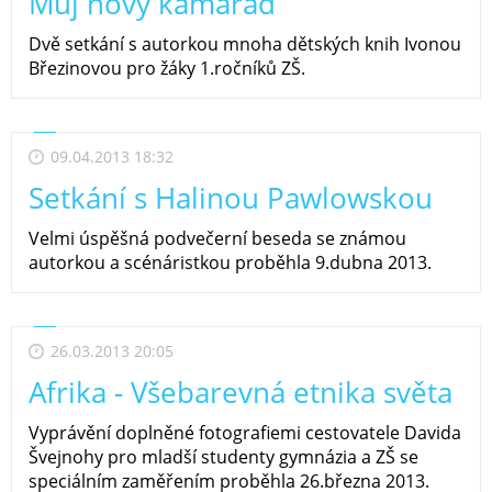
Můj nový kamarád
Dvě setkání s autorkou mnoha dětských knih Ivonou
Březinovou pro žáky 1.ročníků ZŠ.
09.04.2013 18:32
Setkání s Halinou Pawlowskou
Velmi úspěšná podvečerní beseda se známou
autorkou a scénáristkou proběhla 9.dubna 2013.
26.03.2013 20:05
Afrika - Všebarevná etnika světa
Vyprávění doplněné fotografiemi cestovatele Davida
Švejnohy pro mladší studenty gymnázia a ZŠ se
speciálním zaměřením proběhla 26.března 2013.