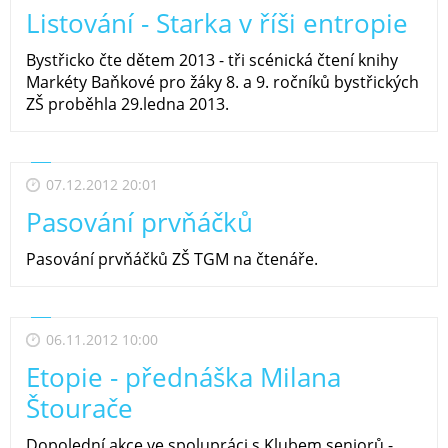
Listování - Starka v říši entropie
Bystřicko čte dětem 2013 - tři scénická čtení knihy
Markéty Baňkové pro žáky 8. a 9. ročníků bystřických
ZŠ proběhla 29.ledna 2013.
07.12.2012 20:01
Pasování prvňáčků
Pasování prvňáčků ZŠ TGM na čtenáře.
06.11.2012 10:00
Etopie - přednáška Milana
Štourače
Dopolední akce ve spolupráci s Klubem seniorů -