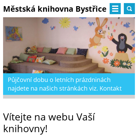
Městská knihovna Bystřice
nad Pernštejnem
Půjčovní dobu o letních prázdninách
najdete na našich stránkách viz. Kontakt
Vítejte na webu Vaší
knihovny!