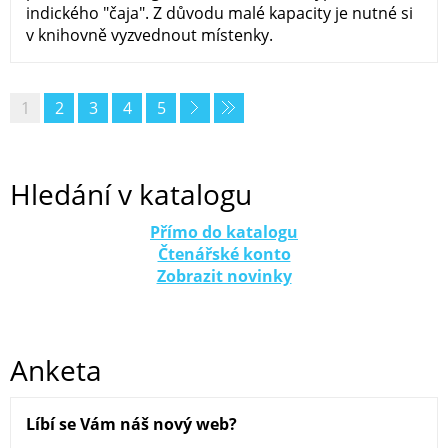
indického "čaja". Z důvodu malé kapacity je nutné si
v knihovně vyzvednout místenky.
1
2
3
4
5
Hledání v katalogu
Přímo do katalogu
Čtenářské konto
Zobrazit novinky
Anketa
Líbí se Vám náš nový web?