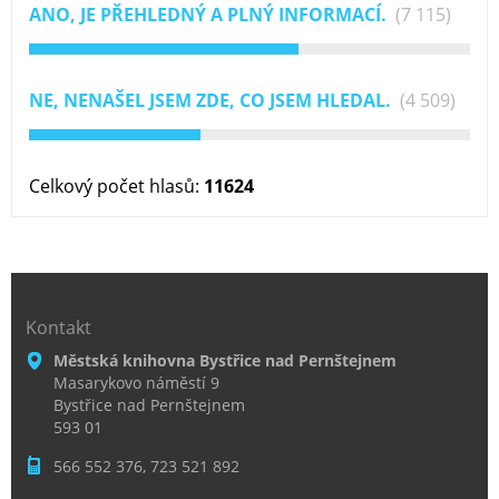
ANO, JE PŘEHLEDNÝ A PLNÝ INFORMACÍ.
(7 115)
NE, NENAŠEL JSEM ZDE, CO JSEM HLEDAL.
(4 509)
Celkový počet hlasů:
11624
Kontakt
Městská knihovna Bystřice nad Pernštejnem
Masarykovo náměstí 9
Bystřice nad Pernštejnem
593 01
566 552 376, 723 521 892