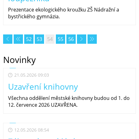
Prezentace ekologického kroužku ZŠ Nádražní a
bystřického gymnázia.
52
53
54
55
56
Novinky
21.05.2026 09:03
Uzavření knihovny
Všechna oddělení městské knihovny budou od 1. do
12. července 2026 UZAVŘENA.
12.05.2026 08:54