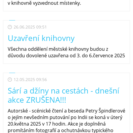
v knihovně vyzvednout místenky.
26.06.2025 09:51
Uzavření knihovny
Všechna oddělení městské knihovny budou z
důvodu dovolené uzavřena od 3. do 6.července 2025
12.05.2025 09:56
Sárí a džíny na cestách - dnešní
akce ZRUŠENA!!!
Autorské - scénické čtení a beseda Petry Špindlerové
o jejím nevšedním putování po Indii se koná v úterý
20.května 2025 v 17 hodin. Akce je doplněná
promítáním fotografií a ochutnávkou typického