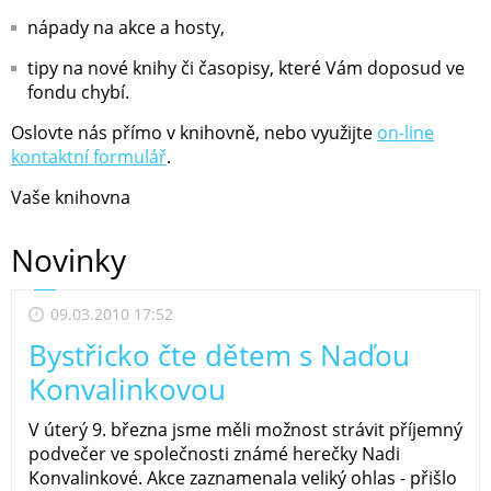
nápady na akce a hosty,
tipy na nové knihy či časopisy, které Vám doposud ve
fondu chybí.
Oslovte nás přímo v knihovně, nebo využijte
on-line
kontaktní formulář
.
Vaše knihovna
Novinky
09.03.2010 17:52
Bystřicko čte dětem s Naďou
Konvalinkovou
V úterý 9. března jsme měli možnost strávit příjemný
podvečer ve společnosti známé herečky Nadi
Konvalinkové. Akce zaznamenala veliký ohlas - přišlo