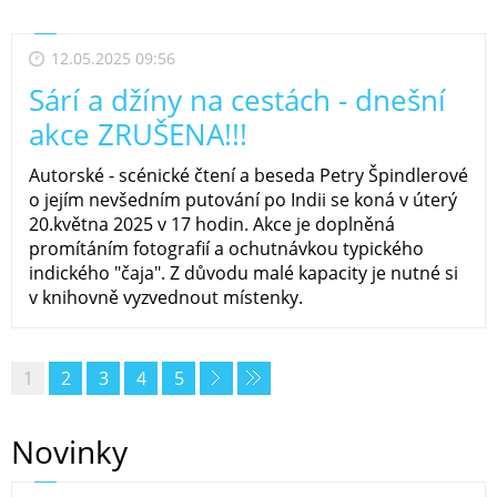
12.05.2025 09:56
Sárí a džíny na cestách - dnešní
akce ZRUŠENA!!!
Autorské - scénické čtení a beseda Petry Špindlerové
o jejím nevšedním putování po Indii se koná v úterý
20.května 2025 v 17 hodin. Akce je doplněná
promítáním fotografií a ochutnávkou typického
indického "čaja". Z důvodu malé kapacity je nutné si
v knihovně vyzvednout místenky.
1
2
3
4
5
Novinky