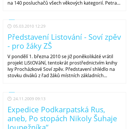
na 140 posluchačů všech věkových kategorií. Petra...
05.03.2010 12:29
Představení Listování - Soví zpěv
- pro žáky ZŠ
V pondělí 1. března 2010 se již poněkolikáté vrátil
projekt LiStOVáNí, tentokrát prostřednictvím knihy
Ivy Procházkové Soví zpěv. Představení shlédlo na
stovku diváků z řad žáků místních základních...
24.11.2009 09:13
Expedice Podkarpatská Rus,
aneb, Po stopách Nikoly Šuhaje
loupežníka“