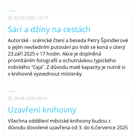
03.09.2025 10:17
Sárí a džíny na cestách
Autorské - scénické čtení a beseda Petry Špindlerové
o jejím nevšedním putování po Indii se koná v úterý
23.září 2025 v 17 hodin. Akce je doplněná
promítáním fotografií a ochutnávkou typického
indického "čaja". Z důvodu malé kapacity je nutné si
v knihovně vyzvednout místenky.
26.06.2025 09:51
Uzavření knihovny
Všechna oddělení městské knihovny budou z
důvodu dovolené uzavřena od 3. do 6.července 2025