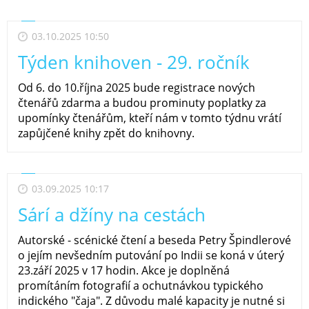
03.10.2025 10:50
Týden knihoven - 29. ročník
Od 6. do 10.října 2025 bude registrace nových
čtenářů zdarma a budou prominuty poplatky za
upomínky čtenářům, kteří nám v tomto týdnu vrátí
zapůjčené knihy zpět do knihovny.
03.09.2025 10:17
Sárí a džíny na cestách
Autorské - scénické čtení a beseda Petry Špindlerové
o jejím nevšedním putování po Indii se koná v úterý
23.září 2025 v 17 hodin. Akce je doplněná
promítáním fotografií a ochutnávkou typického
indického "čaja". Z důvodu malé kapacity je nutné si