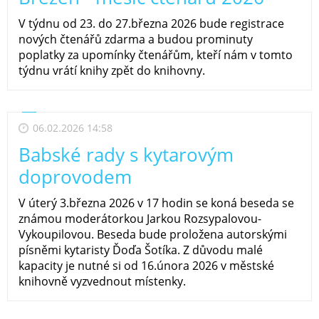
V týdnu od 23. do 27.března 2026 bude registrace
nových čtenářů zdarma a budou prominuty
poplatky za upomínky čtenářům, kteří nám v tomto
týdnu vrátí knihy zpět do knihovny.
06.02.2026 14:58
Babské rady s kytarovým
doprovodem
V úterý 3.března 2026 v 17 hodin se koná beseda se
známou moderátorkou Jarkou Rozsypalovou-
Vykoupilovou. Beseda bude proložena autorskými
písněmi kytaristy Ďoďa Šotíka. Z důvodu malé
kapacity je nutné si od 16.února 2026 v městské
knihovně vyzvednout místenky.