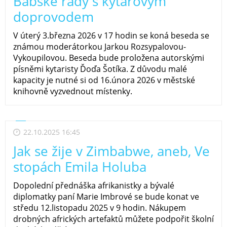
Babské rady s kytarovým
doprovodem
V úterý 3.března 2026 v 17 hodin se koná beseda se
známou moderátorkou Jarkou Rozsypalovou-
Vykoupilovou. Beseda bude proložena autorskými
písněmi kytaristy Ďoďa Šotíka. Z důvodu malé
kapacity je nutné si od 16.února 2026 v městské
knihovně vyzvednout místenky.
22.10.2025 16:45
Jak se žije v Zimbabwe, aneb, Ve
stopách Emila Holuba
Dopolední přednáška afrikanistky a bývalé
diplomatky paní Marie Imbrové se bude konat ve
středu 12.listopadu 2025 v 9 hodin. Nákupem
drobných afrických artefaktů můžete podpořit školní