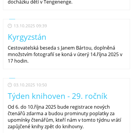
docházku dětí v Tengenenge.
13.10.2025 09:39
Kyrgyzstán
Cestovatelská beseda s Janem Bártou, doplněná
množstvím fotografií se koná v úterý 14.října 2025 v
17 hodin.
03.10.2025 10:50
Týden knihoven - 29. ročník
Od 6. do 10.října 2025 bude registrace nových
čtenářů zdarma a budou prominuty poplatky za
upomínky čtenářům, kteří nám v tomto týdnu vrátí
zapůjčené knihy zpět do knihovny.