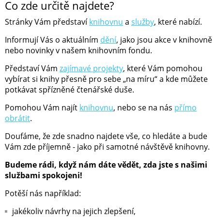
Co zde určitě najdete?
Stránky Vám představí
knihovnu
a
služby
, které nabízí.
Informují Vás o aktuálním
dění
, jako jsou akce v knihovně
nebo novinky v našem knihovním fondu.
Představí Vám
zajímavé projekty
, které Vám pomohou
vybírat si knihy přesně pro sebe „na míru“ a kde můžete
potkávat spřízněné čtenářské duše.
Pomohou Vám najít
knihovnu
, nebo se na nás
přímo
obrátit
.
Doufáme, že zde snadno najdete vše, co hledáte a bude
Vám zde příjemně - jako při samotné návštěvě knihovny.
Budeme rádi, když nám dáte vědět, zda jste s našimi
službami spokojeni!
Potěší nás například:
jakékoliv návrhy na jejich zlepšení,