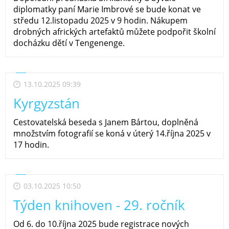
diplomatky paní Marie Imbrové se bude konat ve
středu 12.listopadu 2025 v 9 hodin. Nákupem
drobných afrických artefaktů můžete podpořit školní
docházku dětí v Tengenenge.
13.10.2025 09:39
Kyrgyzstán
Cestovatelská beseda s Janem Bártou, doplněná
množstvím fotografií se koná v úterý 14.října 2025 v
17 hodin.
03.10.2025 10:50
Týden knihoven - 29. ročník
Od 6. do 10.října 2025 bude registrace nových