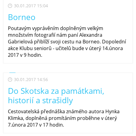
30.01.2017 15:04
Borneo
Poutavým vyprávěním doplněným velkým
množstvím fotografií nám paní Alexandra
Gabrielová přiblíží svoji cestu na Borneo. Dopolední
akce Klubu seniorů - učitelů bude v úterý 14.února
2017 v 9 hodin.
30.01.2017 14:56
Do Skotska za památkami,
historií a strašidly
Cestovatelská přednáška známého autora Hynka
Klimka, doplněná promítáním proběhne v úterý
7.února 2017 v 17 hodin.