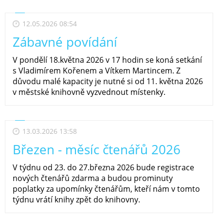
12.05.2026 08:54
Zábavné povídání
V pondělí 18.května 2026 v 17 hodin se koná setkání
s Vladimírem Kořenem a Vítkem Martincem. Z
důvodu malé kapacity je nutné si od 11. května 2026
v městské knihovně vyzvednout místenky.
13.03.2026 13:58
Březen - měsíc čtenářů 2026
V týdnu od 23. do 27.března 2026 bude registrace
nových čtenářů zdarma a budou prominuty
poplatky za upomínky čtenářům, kteří nám v tomto
týdnu vrátí knihy zpět do knihovny.