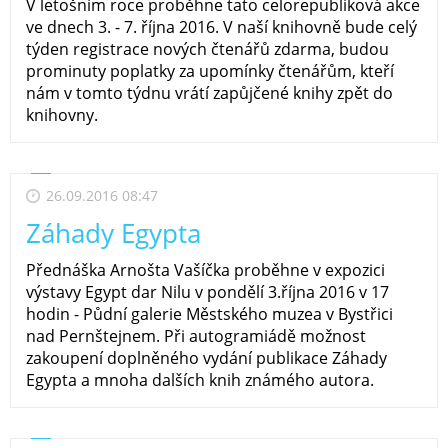
V letošním roce proběhne tato celorepubliková akce
ve dnech 3. - 7. října 2016. V naší knihovně bude celý
týden registrace nových čtenářů zdarma, budou
prominuty poplatky za upomínky čtenářům, kteří
nám v tomto týdnu vrátí zapůjčené knihy zpět do
knihovny.
26.09.2016 08:47
Záhady Egypta
Přednáška Arnošta Vašíčka proběhne v expozici
výstavy Egypt dar Nilu v pondělí 3.října 2016 v 17
hodin - Půdní galerie Městského muzea v Bystřici
nad Pernštejnem. Při autogramiádě možnost
zakoupení doplněného vydání publikace Záhady
Egypta a mnoha dalších knih známého autora.