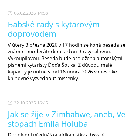
06.02.2026 14:58
Babské rady s kytarovým
doprovodem
V úterý 3.března 2026 v 17 hodin se koná beseda se
známou moderátorkou Jarkou Rozsypalovou-
Vykoupilovou. Beseda bude proložena autorskými
písněmi kytaristy Ďoďa Šotíka. Z důvodu malé
kapacity je nutné si od 16.února 2026 v městské
knihovně vyzvednout místenky.
22.10.2025 16:45
Jak se žije v Zimbabwe, aneb, Ve
stopách Emila Holuba
Dopolední přednáška afrikanistky a bývalé