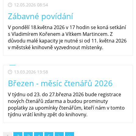
12.05.2026 08:54
Zábavné povídání
V pondělí 18.května 2026 v 17 hodin se koná setkání
s Vladimírem Kořenem a Vítkem Martincem. Z
důvodu malé kapacity je nutné si od 11. května 2026
v městské knihovně vyzvednout místenky.
13.03.2026 13:58
Březen - měsíc čtenářů 2026
V týdnu od 23. do 27.března 2026 bude registrace
nových čtenářů zdarma a budou prominuty
poplatky za upomínky čtenářům, kteří nám v tomto
týdnu vrátí knihy zpět do knihovny.