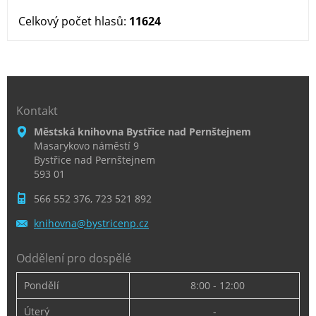
Celkový počet hlasů:
11624
Kontakt
Městská knihovna Bystřice nad Pernštejnem
Masarykovo náměstí 9
Bystřice nad Pernštejnem
593 01
566 552 376, 723 521 892
knihovna
@bystric
enp.cz
Oddělení pro dospělé
Pondělí
8:00 - 12:00
Úterý
-