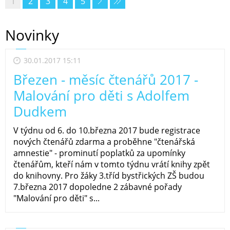
1
2
3
4
5
Novinky
30.01.2017 15:11
Březen - měsíc čtenářů 2017 -
Malování pro děti s Adolfem
Dudkem
V týdnu od 6. do 10.března 2017 bude registrace
nových čtenářů zdarma a proběhne "čtenářská
amnestie" - prominutí poplatků za upomínky
čtenářům, kteří nám v tomto týdnu vrátí knihy zpět
do knihovny. Pro žáky 3.tříd bystřických ZŠ budou
7.března 2017 dopoledne 2 zábavné pořady
"Malování pro děti" s...