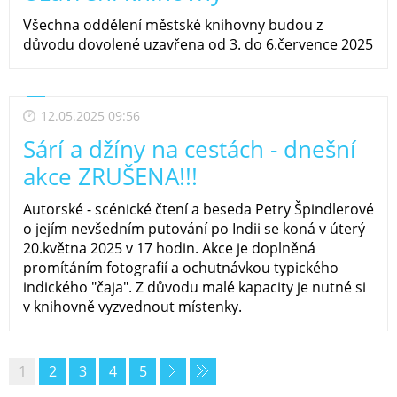
Všechna oddělení městské knihovny budou z
důvodu dovolené uzavřena od 3. do 6.července 2025
12.05.2025 09:56
Sárí a džíny na cestách - dnešní
akce ZRUŠENA!!!
Autorské - scénické čtení a beseda Petry Špindlerové
o jejím nevšedním putování po Indii se koná v úterý
20.května 2025 v 17 hodin. Akce je doplněná
promítáním fotografií a ochutnávkou typického
indického "čaja". Z důvodu malé kapacity je nutné si
v knihovně vyzvednout místenky.
1
2
3
4
5