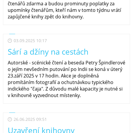
čtenářů zdarma a budou prominuty poplatky za
upomínky čtenářům, kteří nám v tomto týdnu vrátí
zapůjčené knihy zpět do knihovny.
03.09.2025 10:17
Sárí a džíny na cestách
Autorské - scénické čtení a beseda Petry Špindlerové
o jejím nevšedním putování po Indii se koná v úterý
23.září 2025 v 17 hodin. Akce je doplněná
promítáním fotografií a ochutnávkou typického
indického "čaja". Z důvodu malé kapacity je nutné si
v knihovně vyzvednout místenky.
26.06.2025 09:51
Uzavření knihovny