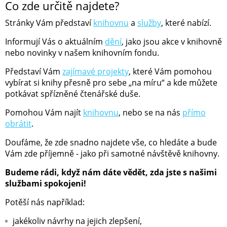
Co zde určitě najdete?
Stránky Vám představí
knihovnu
a
služby
, které nabízí.
Informují Vás o aktuálním
dění
, jako jsou akce v knihovně
nebo novinky v našem knihovním fondu.
Představí Vám
zajímavé projekty
, které Vám pomohou
vybírat si knihy přesně pro sebe „na míru“ a kde můžete
potkávat spřízněné čtenářské duše.
Pomohou Vám najít
knihovnu
, nebo se na nás
přímo
obrátit
.
Doufáme, že zde snadno najdete vše, co hledáte a bude
Vám zde příjemně - jako při samotné návštěvě knihovny.
Budeme rádi, když nám dáte vědět, zda jste s našimi
službami spokojeni!
Potěší nás například:
jakékoliv návrhy na jejich zlepšení,