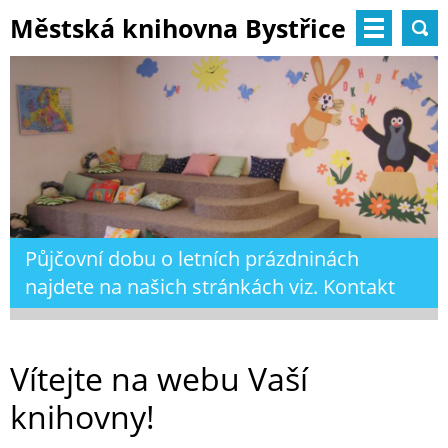
Městská knihovna Bystřice
nad Pernštejnem
Půjčovní dobu o letních prázdninách
najdete na našich stránkách viz. Kontakt
Vítejte na webu Vaší
knihovny!