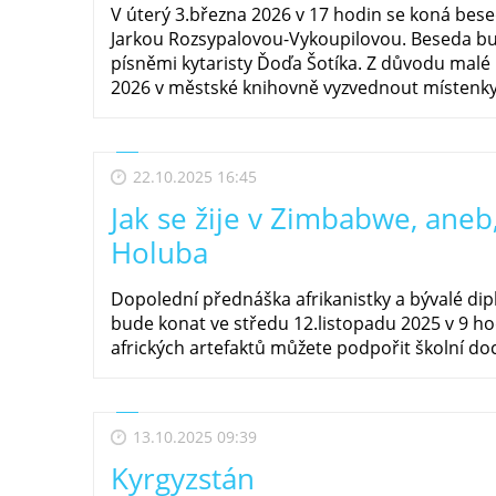
V úterý 3.března 2026 v 17 hodin se koná b
Jarkou Rozsypalovou-Vykoupilovou. Beseda b
písněmi kytaristy Ďoďa Šotíka. Z důvodu malé 
2026 v městské knihovně vyzvednout místenk
22.10.2025 16:45
Jak se žije v Zimbabwe, aneb
Holuba
Dopolední přednáška afrikanistky a bývalé di
bude konat ve středu 12.listopadu 2025 v 9 
afrických artefaktů můžete podpořit školní do
13.10.2025 09:39
Kyrgyzstán