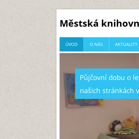
Městská knihovn
ÚVOD
O NÁS
AKTUALITY
Půjčovní dobu o l
našich stránkách v