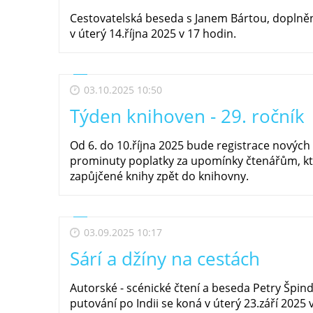
Cestovatelská beseda s Janem Bártou, doplněn
v úterý 14.října 2025 v 17 hodin.
03.10.2025 10:50
Týden knihoven - 29. ročník
Od 6. do 10.října 2025 bude registrace novýc
prominuty poplatky za upomínky čtenářům, kt
zapůjčené knihy zpět do knihovny.
03.09.2025 10:17
Sárí a džíny na cestách
Autorské - scénické čtení a beseda Petry Špin
putování po Indii se koná v úterý 23.září 2025