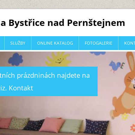
a Bystřice nad Pernštejnem
SLUŽBY
ONLINE KATALOG
FOTOGALERIE
KON
etních prázdninách najdete na
iz. Kontakt