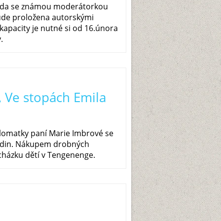
eseda se známou moderátorkou
ude proložena autorskými
kapacity je nutné si od 16.února
y.
, Ve stopách Emila
plomatky paní Marie Imbrové se
hodin. Nákupem drobných
cházku dětí v Tengenenge.