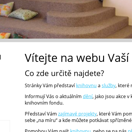
Vítejte na webu Vaší
u
Co zde určitě najdete?
Stránky Vám představí
knihovnu
a
služby
, které 
Informují Vás o aktuálním
dění
, jako jsou akce 
knihovním fondu.
Představí Vám
zajímavé projekty
, které Vám pom
sebe „na míru“ a kde můžete potkávat spřízněné
Pomohou Vám najít
knihovnu
, nebo se na nás
p