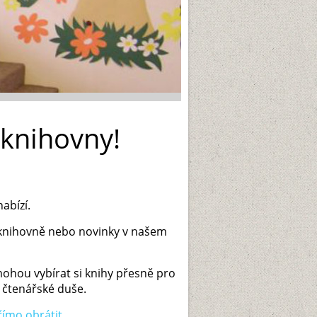
 knihovny!
nabízí.
v knihovně nebo novinky v našem
ohou vybírat si knihy přesně pro
 čtenářské duše.
římo obrátit
.