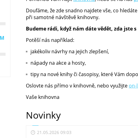
Doufáme, že zde snadno najdete vše, co hledáte
při samotné návštěvě knihovny.
Budeme rádi, když nám dáte vědět, zda jste s
EM
Potěší nás například:
jakékoliv návrhy na jejich zlepšení,
nápady na akce a hosty,
tipy na nové knihy či časopisy, které Vám dop
Oslovte nás přímo v knihovně, nebo využijte
on-
Vaše knihovna
Novinky
21.05.2026 09:03