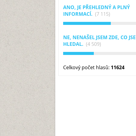
ANO, JE PŘEHLEDNÝ A PLNÝ
INFORMACÍ.
(7 115)
NE, NENAŠEL JSEM ZDE, CO JS
HLEDAL.
(4 509)
Celkový počet hlasů:
11624