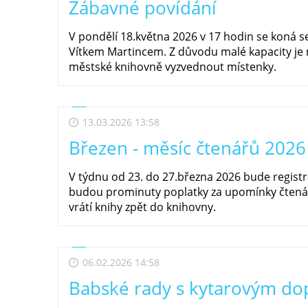
Zábavné povídání
V pondělí 18.května 2026 v 17 hodin se koná 
Vítkem Martincem. Z důvodu malé kapacity je n
městské knihovně vyzvednout místenky.
13.03.2026 13:58
Březen - měsíc čtenářů 2026
V týdnu od 23. do 27.března 2026 bude regist
budou prominuty poplatky za upomínky čtená
vrátí knihy zpět do knihovny.
06.02.2026 14:58
Babské rady s kytarovým d