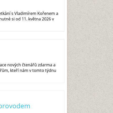
setkání s Vladimírem Kořenem a
utné si od 11. května 2026 v
race nových čtenářů zdarma a
řům, kteří nám v tomto týdnu
oprovodem