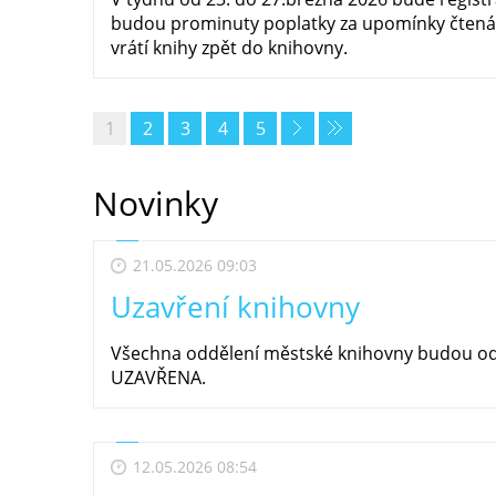
budou prominuty poplatky za upomínky čtená
vrátí knihy zpět do knihovny.
1
2
3
4
5
Novinky
21.05.2026 09:03
Uzavření knihovny
Všechna oddělení městské knihovny budou od 
UZAVŘENA.
12.05.2026 08:54