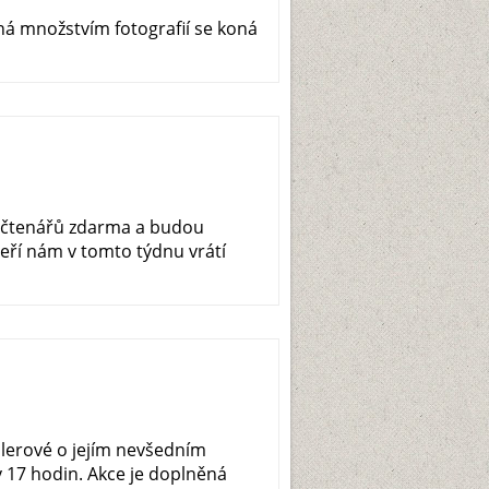
á množstvím fotografií se koná
h čtenářů zdarma a budou
eří nám v tomto týdnu vrátí
dlerové o jejím nevšedním
 v 17 hodin. Akce je doplněná