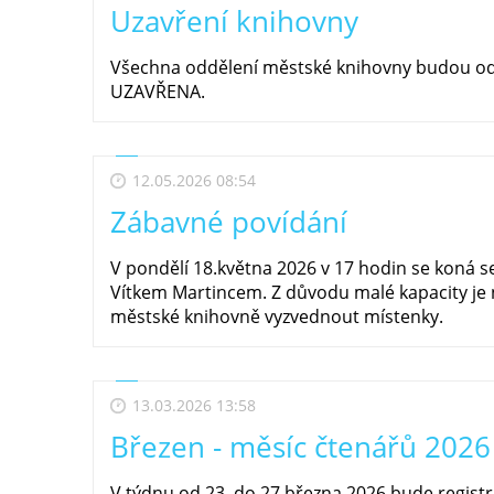
Uzavření knihovny
Všechna oddělení městské knihovny budou od 
UZAVŘENA.
12.05.2026 08:54
Zábavné povídání
V pondělí 18.května 2026 v 17 hodin se koná 
Vítkem Martincem. Z důvodu malé kapacity je n
městské knihovně vyzvednout místenky.
13.03.2026 13:58
Březen - měsíc čtenářů 2026
V týdnu od 23. do 27.března 2026 bude regist