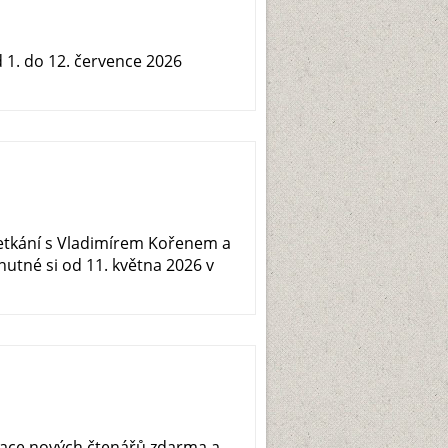
1. do 12. července 2026
setkání s Vladimírem Kořenem a
utné si od 11. května 2026 v
race nových čtenářů zdarma a